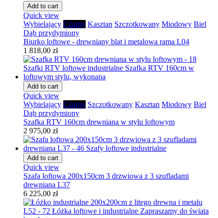
Add to cart
Quick view
Wybielający
Czarny
Kasztan
Szczotkowany
Miodowy
Biel
Dąb przydymiony
Biurko loftowe - drewniany blat i metalowa rama L04
1 818,00 zł
Add to cart
Quick view
Wybielający
Czarny
Szczotkowany
Kasztan
Miodowy
Biel
Dąb przydymiony
Szafka RTV 160cm drewniana w stylu loftowym
2 975,00 zł
Add to cart
Quick view
Szafa loftowa 200x150cm 3 drzwiowa z 3 szufladami
drewniana L37
6 225,00 zł