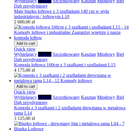
Wybielający
Czarny
Szczotkowany
Kasztan
Miodowy
Biel
Dąb przydymiony
Male biurko loftowe z 3 szufladami 140 cm w stylu
industrialnym / loftowym L10
2 600,00 zł
Add to cart
Quick view
Wybielający
Czarny
Szczotkowany
Kasztan
Miodowy
Biel
Dąb przydymiony
Komoda loftowa 160cm z 3 szafkami i szufladami L15
4 175,00 zł
Add to cart
Quick view
Wybielający
Czarny
Szczotkowany
Kasztan
Miodowy
Biel
Dąb przydymiony
Komoda z 3 szafkami i 2 szufladami drewniana w metalową
ramą L14
3 125,00 zł