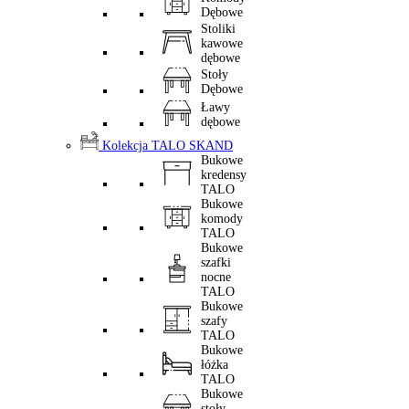
Dębowe
Stoliki
kawowe
dębowe
Stoły
Dębowe
Ławy
dębowe
Kolekcja TALO SKAND
Bukowe
kredensy
TALO
Bukowe
komody
TALO
Bukowe
szafki
nocne
TALO
Bukowe
szafy
TALO
Bukowe
łóżka
TALO
Bukowe
stoły