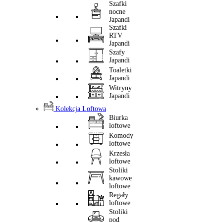
Szafki
nocne
Japandi
Szafki
RTV
Japandi
Szafy
Japandi
Toaletki
Japandi
Witryny
Japandi
Kolekcja Loftowa
Biurka
loftowe
Komody
loftowe
Krzesła
loftowe
Stoliki
kawowe
loftowe
Regały
loftowe
Stoliki
pod