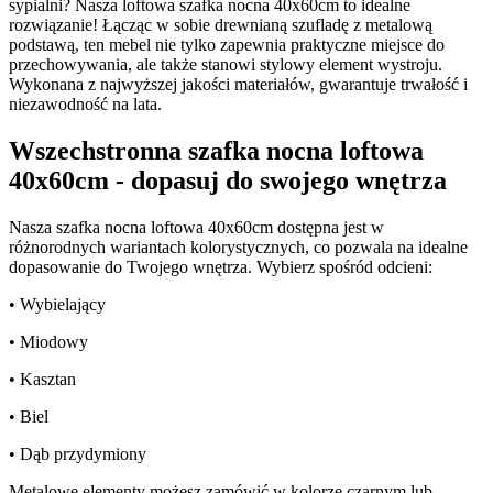
sypialni? Nasza loftowa szafka nocna 40x60cm to idealne
rozwiązanie! Łącząc w sobie drewnianą szufladę z metalową
podstawą, ten mebel nie tylko zapewnia praktyczne miejsce do
przechowywania, ale także stanowi stylowy element wystroju.
Wykonana z najwyższej jakości materiałów, gwarantuje trwałość i
niezawodność na lata.
Wszechstronna szafka nocna loftowa
40x60cm - dopasuj do swojego wnętrza
Nasza szafka nocna loftowa 40x60cm dostępna jest w
różnorodnych wariantach kolorystycznych, co pozwala na idealne
dopasowanie do Twojego wnętrza. Wybierz spośród odcieni:
• Wybielający
• Miodowy
• Kasztan
• Biel
• Dąb przydymiony
Metalowe elementy możesz zamówić w kolorze czarnym lub