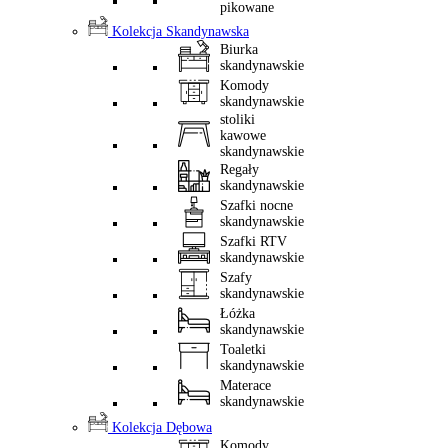
pikowane
Kolekcja Skandynawska
Biurka
skandynawskie
Komody
skandynawskie
stoliki
kawowe
skandynawskie
Regały
skandynawskie
Szafki nocne
skandynawskie
Szafki RTV
skandynawskie
Szafy
skandynawskie
Łóżka
skandynawskie
Toaletki
skandynawskie
Materace
skandynawskie
Kolekcja Dębowa
Komody