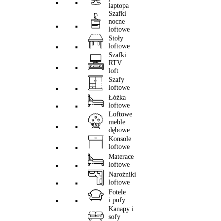
laptopa
Szafki
nocne
loftowe
Stoły
loftowe
Szafki
RTV
loft
Szafy
loftowe
Łóżka
loftowe
Loftowe
meble
dębowe
Konsole
loftowe
Materace
loftowe
Narożniki
loftowe
Fotele
i pufy
Kanapy i
sofy