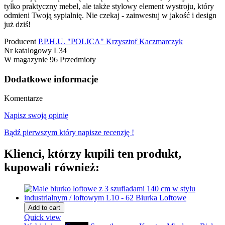
tylko praktyczny mebel, ale także stylowy element wystroju, który
odmieni Twoją sypialnię. Nie czekaj - zainwestuj w jakość i design
już dziś!
Producent
P.P.H.U. "POLICA" Krzysztof Kaczmarczyk
Nr katalogowy
L34
W magazynie
96 Przedmioty
Dodatkowe informacje
Komentarze
Napisz swoją opinię
Bądź pierwszym który napisze recenzję !
Klienci, którzy kupili ten produkt,
kupowali również:
Add to cart
Quick view