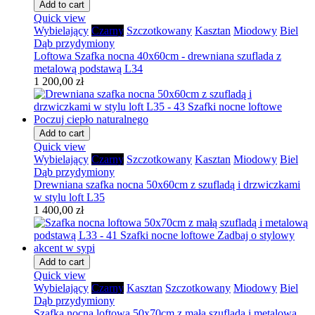
Add to cart
Quick view
Wybielający
Czarny
Szczotkowany
Kasztan
Miodowy
Biel
Dąb przydymiony
Loftowa Szafka nocna 40x60cm - drewniana szuflada z
metalową podstawą L34
1 200,00 zł
Add to cart
Quick view
Wybielający
Czarny
Szczotkowany
Kasztan
Miodowy
Biel
Dąb przydymiony
Drewniana szafka nocna 50x60cm z szufladą i drzwiczkami
w stylu loft L35
1 400,00 zł
Add to cart
Quick view
Wybielający
Czarny
Kasztan
Szczotkowany
Miodowy
Biel
Dąb przydymiony
Szafka nocna loftowa 50x70cm z małą szufladą i metalową