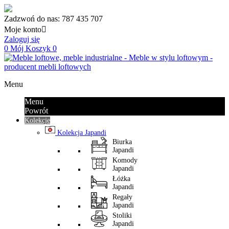
Zadzwoń do nas:
787 435 707
Moje konto

Zaloguj się
0
Mój Koszyk
0
Menu
Menu
Powrót
Kolekcje
Kolekcja Japandi
Biurka
Japandi
Komody
Japandi
Łóżka
Japandi
Regały
Japandi
Stoliki
Japandi