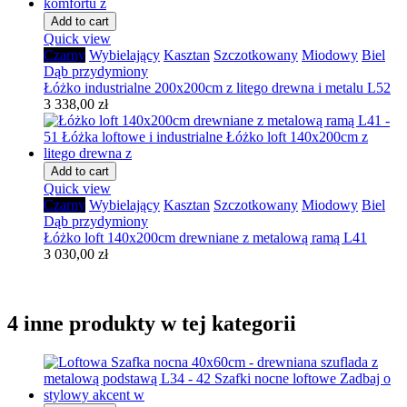
Add to cart
Quick view
Czarny
Wybielający
Kasztan
Szczotkowany
Miodowy
Biel
Dąb przydymiony
Łóżko industrialne 200x200cm z litego drewna i metalu L52
3 338,00 zł
Add to cart
Quick view
Czarny
Wybielający
Kasztan
Szczotkowany
Miodowy
Biel
Dąb przydymiony
Łóżko loft 140x200cm drewniane z metalową ramą L41
3 030,00 zł
4 inne produkty w tej kategorii