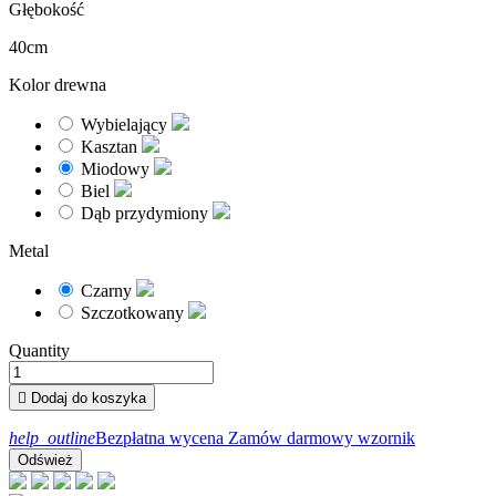
Głębokość
40cm
Kolor drewna
Wybielający
Kasztan
Miodowy
Biel
Dąb przydymiony
Metal
Czarny
Szczotkowany
Quantity

Dodaj do koszyka
help_outline
Bezpłatna wycena
Zamów darmowy wzornik