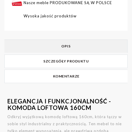
Nasze meble PRODUKOWANE SĄ W POLSCE
Wysoka jakość produktów
OPIS
SZCZEGÓŁY PRODUKTU
KOMENTARZE
ELEGANCJA I FUNKCJONALNOŚĆ -
KOMODA LOFTOWA 160CM
Odkryj wyjątkową komodę loftową 160cm, która łączy w
sobie styl industrialny z praktycznością. Ten mebel to nie
tylko element wyposażenia, ale prawdziwa ozdoba