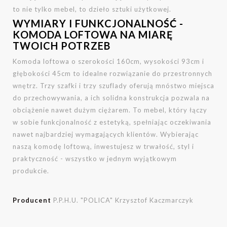
to nie tylko mebel, to dzieło sztuki użytkowej.
WYMIARY I FUNKCJONALNOŚĆ -
KOMODA LOFTOWA NA MIARĘ
TWOICH POTRZEB
Komoda loftowa o szerokości 160cm, wysokości 93cm i
głębokości 45cm to idealne rozwiązanie do przestronnych
wnętrz. Trzy szafki i trzy szuflady oferują mnóstwo miejsca
do przechowywania, a ich solidna konstrukcja pozwala na
obciążenie nawet dużym ciężarem. To mebel, który łączy
w sobie funkcjonalność z estetyką, spełniając oczekiwania
nawet najbardziej wymagających klientów. Wybierając
naszą komodę loftową, inwestujesz w trwałość, styl i
praktyczność - wszystko w jednym wyjątkowym
produkcie.
Producent
P.P.H.U. "POLICA" Krzysztof Kaczmarczyk