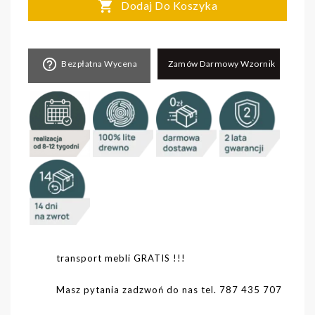

Dodaj Do Koszyka
help_outline
Bezpłatna Wycena
Zamów Darmowy Wzornik
transport mebli GRATIS !!!
Masz pytania zadzwoń do nas tel. 787 435 707