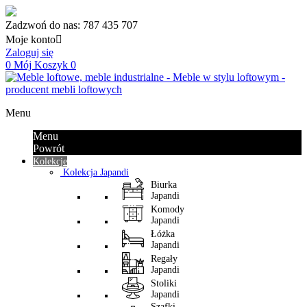
Zadzwoń do nas:
787 435 707
Moje konto

Zaloguj się
0
Mój Koszyk
0
Menu
Menu
Powrót
Kolekcje
Kolekcja Japandi
Biurka
Japandi
Komody
Japandi
Łóżka
Japandi
Regały
Japandi
Stoliki
Japandi
Szafki