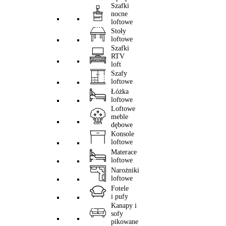
Szafki
nocne
loftowe
Stoły
loftowe
Szafki
RTV
loft
Szafy
loftowe
Łóżka
loftowe
Loftowe
meble
dębowe
Konsole
loftowe
Materace
loftowe
Narożniki
loftowe
Fotele
i pufy
Kanapy i
sofy
pikowane