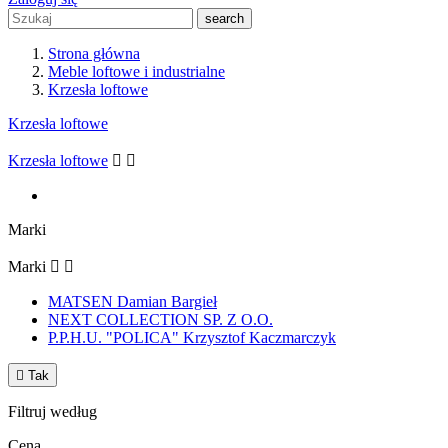
search
Strona główna
Meble loftowe i industrialne
Krzesła loftowe
Krzesła loftowe
Krzesła loftowe


Marki
Marki


MATSEN Damian Bargieł
NEXT COLLECTION SP. Z O.O.
P.P.H.U. "POLICA" Krzysztof Kaczmarczyk

Tak
Filtruj według
Cena