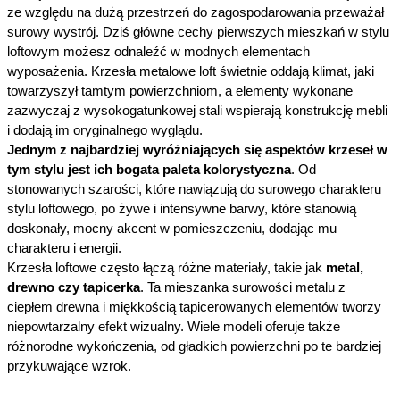
ze względu na dużą przestrzeń do zagospodarowania przeważał 
surowy wystrój. Dziś główne cechy pierwszych mieszkań w stylu 
loftowym możesz odnaleźć w modnych elementach 
wyposażenia. Krzesła metalowe loft świetnie oddają klimat, jaki 
towarzyszył tamtym powierzchniom, a elementy wykonane 
zazwyczaj z wysokogatunkowej stali wspierają konstrukcję mebli 
i dodają im oryginalnego wyglądu.
Jednym z najbardziej wyróżniających się aspektów krzeseł w 
tym stylu jest ich bogata paleta kolorystyczna
. Od 
stonowanych szarości, które nawiązują do surowego charakteru 
stylu loftowego, po żywe i intensywne barwy, które stanowią 
doskonały, mocny akcent w pomieszczeniu, dodając mu 
charakteru i energii.
Krzesła loftowe często łączą różne materiały, takie jak 
metal, 
drewno czy tapicerka
. Ta mieszanka surowości metalu z 
ciepłem drewna i miękkością tapicerowanych elementów tworzy 
niepowtarzalny efekt wizualny. Wiele modeli oferuje także 
różnorodne wykończenia, od gładkich powierzchni po te bardziej 
przykuwające wzrok.