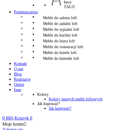
ławy
TALO
Pomieszczenia
Meble do salonu loft
Meble do jadalni loft
Meble do sypialni loft
Meble do kuchni loft
Meble do biura loft
Meble do restauracji loft
Meble do hotelu loft
Meble do łazienki loft
Kontakt
O nas
Blog
Realizacje
Outlet
Inne
Kolory
Kolory naszych mebli loftowych
Jak kupować?
Jak kupować?
0
Mój Koszyk
0
Moje konto

Zaloguj się