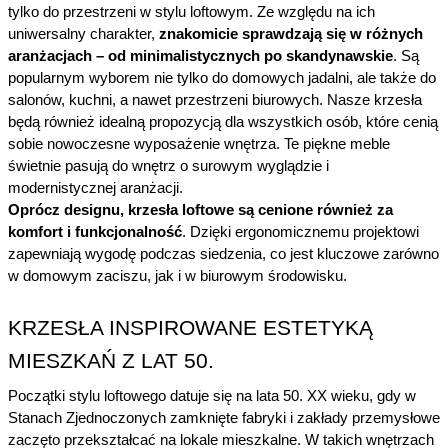
tylko do przestrzeni w stylu loftowym. Ze względu na ich 
uniwersalny charakter, 
znakomicie sprawdzają się w różnych 
aranżacjach – od minimalistycznych po skandynawskie
. Są 
popularnym wyborem nie tylko do domowych jadalni, ale także do 
salonów, kuchni, a nawet przestrzeni biurowych. Nasze krzesła 
będą również idealną propozycją dla wszystkich osób, które cenią 
sobie nowoczesne wyposażenie wnętrza. Te piękne meble 
świetnie pasują do wnętrz o surowym wyglądzie i 
modernistycznej aranżacji.
Oprócz designu, krzesła loftowe są cenione również za 
komfort i funkcjonalność
. Dzięki ergonomicznemu projektowi 
zapewniają wygodę podczas siedzenia, co jest kluczowe zarówno 
w domowym zaciszu, jak i w biurowym środowisku.
KRZESŁA INSPIROWANE ESTETYKĄ 
MIESZKAŃ Z LAT 50.
Początki stylu loftowego datuje się na lata 50. XX wieku, gdy w 
Stanach Zjednoczonych zamknięte fabryki i zakłady przemysłowe 
zaczęto przekształcać na lokale mieszkalne. W takich wnętrzach 