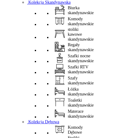
Kolekcja Skandynawska
Biurka
skandynawskie
Komody
skandynawskie
stoliki
kawowe
skandynawskie
Regały
skandynawskie
Szafki nocne
skandynawskie
Szafki RTV
skandynawskie
Szafy
skandynawskie
Łóżka
skandynawskie
Toaletki
skandynawskie
Materace
skandynawskie
Kolekcja Dębowa
Komody
Dębowe
Stoliki