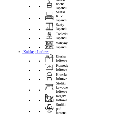
nocne
Japandi
Szafki
RTV
Japandi
Szafy
Japandi
Toaletki
Japandi
Witryny
Japandi
Kolekcja Loftowa
Biurka
loftowe
Komody
loftowe
Krzesła
loftowe
Stoliki
kawowe
loftowe
Regały
loftowe
Stoliki
pod
laptopa