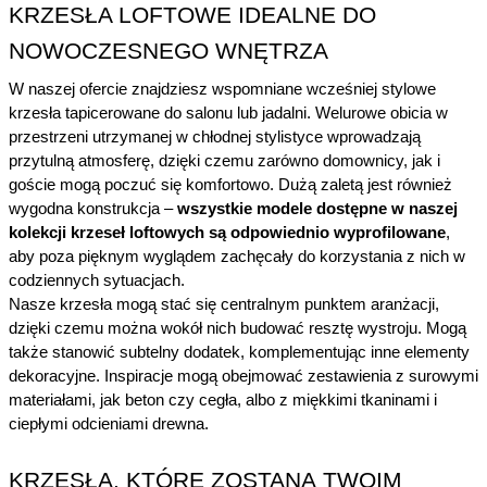
KRZESŁA LOFTOWE IDEALNE DO 
NOWOCZESNEGO WNĘTRZA
W naszej ofercie znajdziesz wspomniane wcześniej stylowe 
krzesła tapicerowane do salonu lub jadalni. Welurowe obicia w 
przestrzeni utrzymanej w chłodnej stylistyce wprowadzają 
przytulną atmosferę, dzięki czemu zarówno domownicy, jak i 
goście mogą poczuć się komfortowo. Dużą zaletą jest również 
wygodna konstrukcja – 
wszystkie modele dostępne w naszej 
kolekcji krzeseł loftowych są odpowiednio wyprofilowane
, 
aby poza pięknym wyglądem zachęcały do korzystania z nich w 
codziennych sytuacjach.
Nasze krzesła mogą stać się centralnym punktem aranżacji, 
dzięki czemu można wokół nich budować resztę wystroju. Mogą 
także stanowić subtelny dodatek, komplementując inne elementy 
dekoracyjne. Inspiracje mogą obejmować zestawienia z surowymi 
materiałami, jak beton czy cegła, albo z miękkimi tkaninami i 
ciepłymi odcieniami drewna.
KRZESŁA, KTÓRE ZOSTANĄ TWOIM 