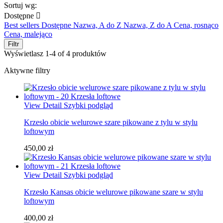
Sortuj wg:
Dostępne

Best sellers
Dostępne
Nazwa, A do Z
Nazwa, Z do A
Cena, rosnąco
Cena, malejąco
Filtr
Wyświetlasz 1-4 of 4 produktów
Aktywne filtry
View Detail
Szybki podgląd
Krzesło obicie welurowe szare pikowane z tylu w stylu
loftowym
450,00 zł
View Detail
Szybki podgląd
Krzesło Kansas obicie welurowe pikowane szare w stylu
loftowym
400,00 zł