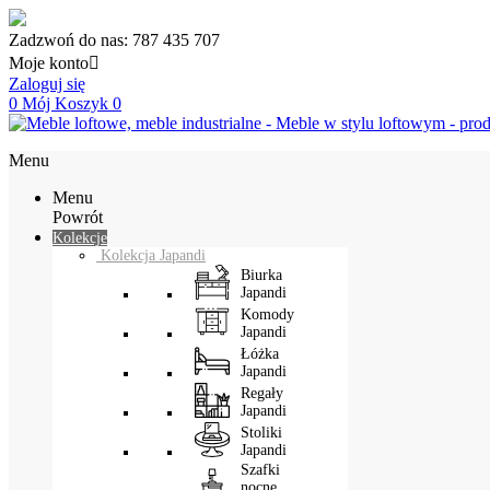
Zadzwoń do nas:
787 435 707
Moje konto

Zaloguj się
0
Mój Koszyk
0
Menu
Menu
Powrót
Kolekcje
Kolekcja Japandi
Biurka
Japandi
Komody
Japandi
Łóżka
Japandi
Regały
Japandi
Stoliki
Japandi
Szafki
nocne