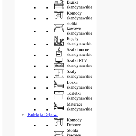
Biurka
skandynawskie
Komody
skandynawskie
stoliki
kawowe
skandynawskie
Regały
skandynawskie
Szafki nocne
skandynawskie
Szafki RTV
skandynawskie
Szafy
skandynawskie
Łóżka
skandynawskie
Toaletki
skandynawskie
Materace
skandynawskie
Kolekcja Dębowa
Komody
Dębowe
Stoliki
kawowe