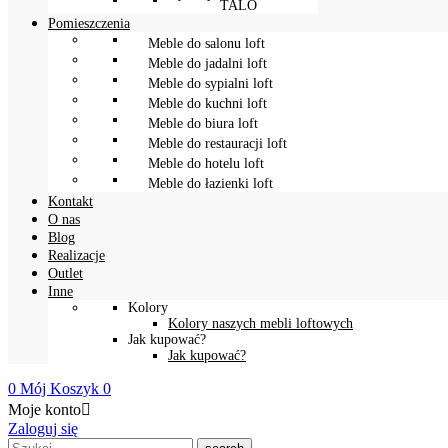
TALO
Pomieszczenia
Meble do salonu loft
Meble do jadalni loft
Meble do sypialni loft
Meble do kuchni loft
Meble do biura loft
Meble do restauracji loft
Meble do hotelu loft
Meble do łazienki loft
Kontakt
O nas
Blog
Realizacje
Outlet
Inne
Kolory
Kolory naszych mebli loftowych
Jak kupować?
Jak kupować?
0
Mój Koszyk
0
Moje konto

Zaloguj się