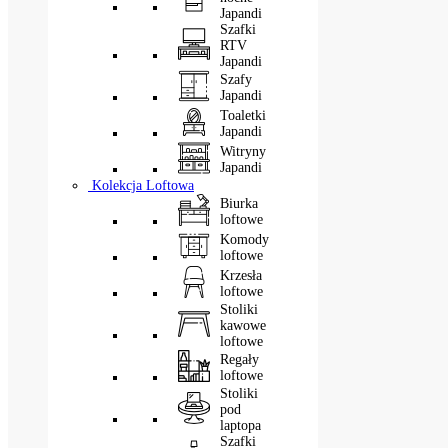
Japandi
Szafki
RTV
Japandi
Szafy
Japandi
Toaletki
Japandi
Witryny
Japandi
Kolekcja Loftowa
Biurka
loftowe
Komody
loftowe
Krzesła
loftowe
Stoliki
kawowe
loftowe
Regały
loftowe
Stoliki
pod
laptopa
Szafki