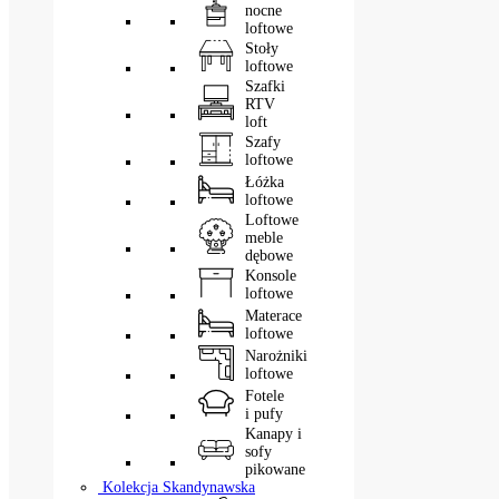
nocne
loftowe
Stoły
loftowe
Szafki
RTV
loft
Szafy
loftowe
Łóżka
loftowe
Loftowe
meble
dębowe
Konsole
loftowe
Materace
loftowe
Narożniki
loftowe
Fotele
i pufy
Kanapy i
sofy
pikowane
Kolekcja Skandynawska