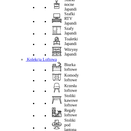
nocne
Japandi
Szafki
RTV
Japandi
Szafy
Japandi
Toaletki
Japandi
Witryny
Japandi
Kolekcja Loftowa
Biurka
loftowe
Komody
loftowe
Krzesła
loftowe
Stoliki
kawowe
loftowe
Regały
loftowe
Stoliki
pod
laptopa