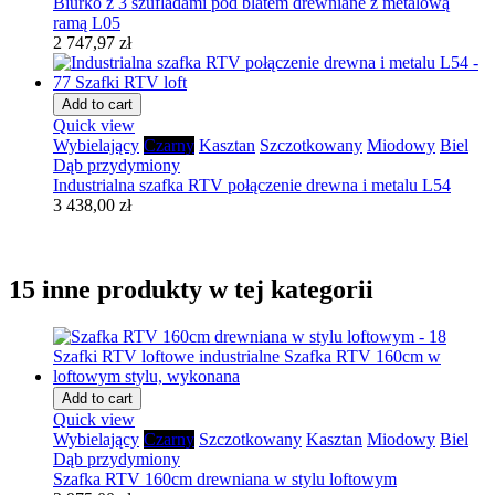
Biurko z 3 szufladami pod blatem drewniane z metalową
ramą L05
2 747,97 zł
Add to cart
Quick view
Wybielający
Czarny
Kasztan
Szczotkowany
Miodowy
Biel
Dąb przydymiony
Industrialna szafka RTV połączenie drewna i metalu L54
3 438,00 zł
15 inne produkty w tej kategorii
Add to cart
Quick view
Wybielający
Czarny
Szczotkowany
Kasztan
Miodowy
Biel
Dąb przydymiony
Szafka RTV 160cm drewniana w stylu loftowym