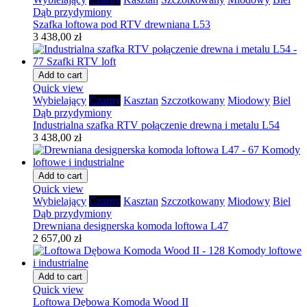
Dąb przydymiony
Szafka loftowa pod RTV drewniana L53
3 438,00 zł
Add to cart
Quick view
Wybielający
Czarny
Kasztan
Szczotkowany
Miodowy
Biel
Dąb przydymiony
Industrialna szafka RTV połączenie drewna i metalu L54
3 438,00 zł
Add to cart
Quick view
Wybielający
Czarny
Kasztan
Szczotkowany
Miodowy
Biel
Dąb przydymiony
Drewniana designerska komoda loftowa L47
2 657,00 zł
Add to cart
Quick view
Loftowa Dębowa Komoda Wood II