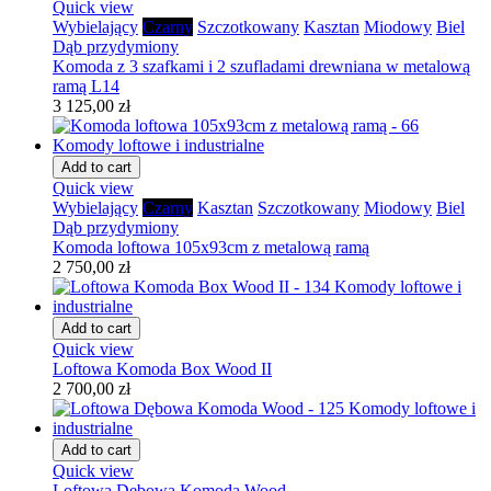
Quick view
Wybielający
Czarny
Szczotkowany
Kasztan
Miodowy
Biel
Dąb przydymiony
Komoda z 3 szafkami i 2 szufladami drewniana w metalową
ramą L14
3 125,00 zł
Add to cart
Quick view
Wybielający
Czarny
Kasztan
Szczotkowany
Miodowy
Biel
Dąb przydymiony
Komoda loftowa 105x93cm z metalową ramą
2 750,00 zł
Add to cart
Quick view
Loftowa Komoda Box Wood II
2 700,00 zł
Add to cart
Quick view
Loftowa Dębowa Komoda Wood