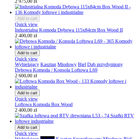
2 975,00 zł
Add to cart
Quick view
Industrialna Komoda Dębowa 115x84cm Box Wood II
2 400,00 zł
Add to cart
Quick view
Wybielający
Kasztan
Miodowy
Biel
Dąb przydymiony
Dębowa Komoda / Konsola Loftowa L69
2 600,00 zł
Add to cart
Quick view
Loftowa Komoda Box Wood
2 400,00 zł
Add to cart
Quick view
Wybielający
Czarny
Kasztan
Szczotkowany
Miodowy
Biel