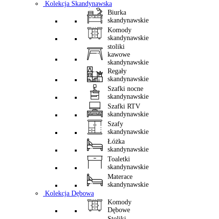
Kolekcja Skandynawska
Biurka
skandynawskie
Komody
skandynawskie
stoliki
kawowe
skandynawskie
Regały
skandynawskie
Szafki nocne
skandynawskie
Szafki RTV
skandynawskie
Szafy
skandynawskie
Łóżka
skandynawskie
Toaletki
skandynawskie
Materace
skandynawskie
Kolekcja Dębowa
Komody
Dębowe
Stoliki