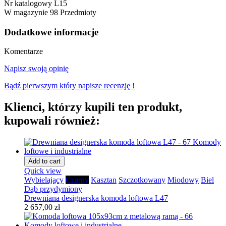
Nr katalogowy
L15
W magazynie
98 Przedmioty
Dodatkowe informacje
Komentarze
Napisz swoją opinię
Bądź pierwszym który napisze recenzję !
Klienci, którzy kupili ten produkt,
kupowali również:
Add to cart
Quick view
Wybielający
Czarny
Kasztan
Szczotkowany
Miodowy
Biel
Dąb przydymiony
Drewniana designerska komoda loftowa L47
2 657,00 zł