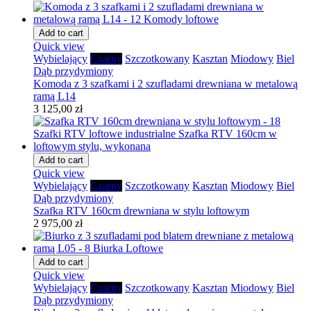
Add to cart
Quick view
Wybielający
Czarny
Szczotkowany
Kasztan
Miodowy
Biel
Dąb przydymiony
Komoda z 3 szafkami i 2 szufladami drewniana w metalową
ramą L14
3 125,00 zł
Add to cart
Quick view
Wybielający
Czarny
Szczotkowany
Kasztan
Miodowy
Biel
Dąb przydymiony
Szafka RTV 160cm drewniana w stylu loftowym
2 975,00 zł
Add to cart
Quick view
Wybielający
Czarny
Szczotkowany
Kasztan
Miodowy
Biel
Dąb przydymiony