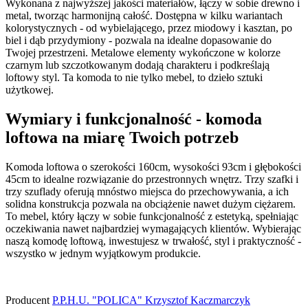
Wykonana z najwyższej jakości materiałów, łączy w sobie drewno i
metal, tworząc harmonijną całość. Dostępna w kilku wariantach
kolorystycznych - od wybielającego, przez miodowy i kasztan, po
biel i dąb przydymiony - pozwala na idealne dopasowanie do
Twojej przestrzeni. Metalowe elementy wykończone w kolorze
czarnym lub szczotkowanym dodają charakteru i podkreślają
loftowy styl. Ta komoda to nie tylko mebel, to dzieło sztuki
użytkowej.
Wymiary i funkcjonalność - komoda
loftowa na miarę Twoich potrzeb
Komoda loftowa o szerokości 160cm, wysokości 93cm i głębokości
45cm to idealne rozwiązanie do przestronnych wnętrz. Trzy szafki i
trzy szuflady oferują mnóstwo miejsca do przechowywania, a ich
solidna konstrukcja pozwala na obciążenie nawet dużym ciężarem.
To mebel, który łączy w sobie funkcjonalność z estetyką, spełniając
oczekiwania nawet najbardziej wymagających klientów. Wybierając
naszą komodę loftową, inwestujesz w trwałość, styl i praktyczność -
wszystko w jednym wyjątkowym produkcie.
Producent
P.P.H.U. "POLICA" Krzysztof Kaczmarczyk