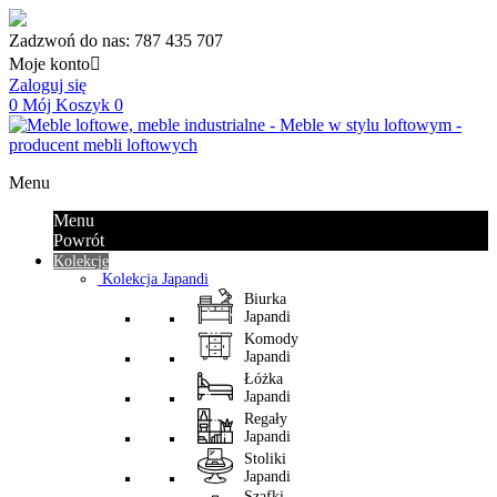
Zadzwoń do nas:
787 435 707
Moje konto

Zaloguj się
0
Mój Koszyk
0
Menu
Menu
Powrót
Kolekcje
Kolekcja Japandi
Biurka
Japandi
Komody
Japandi
Łóżka
Japandi
Regały
Japandi
Stoliki
Japandi
Szafki