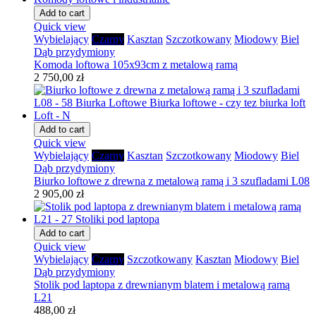
Add to cart
Quick view
Wybielający
Czarny
Kasztan
Szczotkowany
Miodowy
Biel
Dąb przydymiony
Komoda loftowa 105x93cm z metalową ramą
2 750,00 zł
Add to cart
Quick view
Wybielający
Czarny
Kasztan
Szczotkowany
Miodowy
Biel
Dąb przydymiony
Biurko loftowe z drewna z metalową ramą i 3 szufladami L08
2 905,00 zł
Add to cart
Quick view
Wybielający
Czarny
Szczotkowany
Kasztan
Miodowy
Biel
Dąb przydymiony
Stolik pod laptopa z drewnianym blatem i metalową ramą
L21
488,00 zł