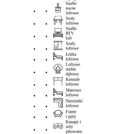
Szafki
nocne
loftowe
Stoły
loftowe
Szafki
RTV
loft
Szafy
loftowe
Łóżka
loftowe
Loftowe
meble
dębowe
Konsole
loftowe
Materace
loftowe
Narożniki
loftowe
Fotele
i pufy
Kanapy i
sofy
pikowane