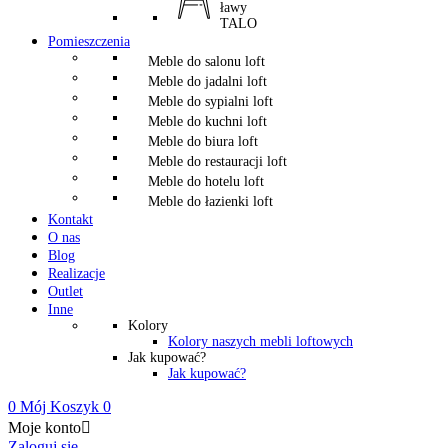
ławy
TALO
Pomieszczenia
Meble do salonu loft
Meble do jadalni loft
Meble do sypialni loft
Meble do kuchni loft
Meble do biura loft
Meble do restauracji loft
Meble do hotelu loft
Meble do łazienki loft
Kontakt
O nas
Blog
Realizacje
Outlet
Inne
Kolory
Kolory naszych mebli loftowych
Jak kupować?
Jak kupować?
0
Mój Koszyk
0
Moje konto

Zaloguj się