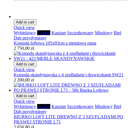
Add to cart
Quick view
Wybielający
Czarny
Kasztan
Szczotkowany
Miodowy
Biel
Dąb przydymiony
Komoda loftowa 105x93cm z metalową ramą
2 750,00 zł
Add to cart
Quick view
Komoda skandynawska z 4 szufladami i drzwiczkami SW21
2 200,00 zł
Add to cart
Quick view
Wybielający
Czarny
Kasztan
Szczotkowany
Miodowy
Biel
Dąb przydymiony
BIURKO LOFT LITE DREWNO Z 3 SZUFLADAMI PO
PRAWEJ STRONIE L71
2 656,80 zł