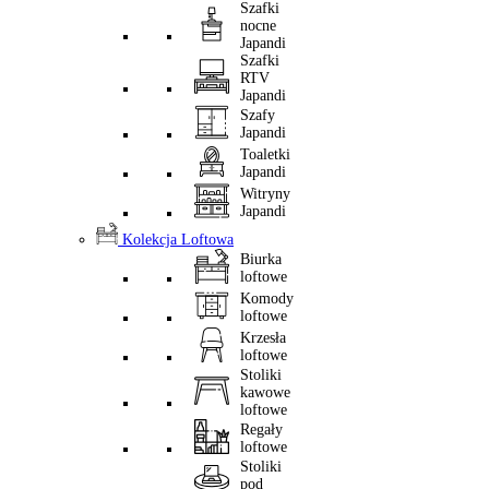
Szafki
nocne
Japandi
Szafki
RTV
Japandi
Szafy
Japandi
Toaletki
Japandi
Witryny
Japandi
Kolekcja Loftowa
Biurka
loftowe
Komody
loftowe
Krzesła
loftowe
Stoliki
kawowe
loftowe
Regały
loftowe
Stoliki
pod