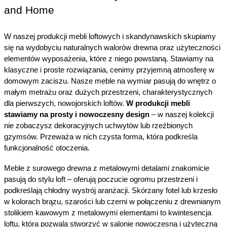
and Home
W naszej produkcji mebli loftowych i skandynawskich skupiamy 
się na wydobyciu naturalnych walorów drewna oraz użyteczności 
elementów wyposażenia, które z niego powstaną. Stawiamy na 
klasyczne i proste rozwiązania, cenimy przyjemną atmosferę w 
domowym zaciszu. Nasze meble na wymiar pasują do wnętrz o 
małym metrażu oraz dużych przestrzeni, charakterystycznych 
dla pierwszych, nowojorskich loftów. 
W produkcji mebli 
stawiamy na prosty i nowoczesny design 
– w naszej kolekcji 
nie zobaczysz dekoracyjnych uchwytów lub rzeźbionych 
gzymsów. Przeważa w nich czysta forma, która podkreśla 
funkcjonalność otoczenia.
Meble z surowego drewna z metalowymi detalami znakomicie 
pasują do stylu loft – oferują poczucie ogromu przestrzeni i 
podkreślają chłodny wystrój aranżacji. Skórzany fotel lub krzesło 
w kolorach brązu, szarości lub czerni w połączeniu z drewnianym 
stolikiem kawowym z metalowymi elementami to kwintesencja 
loftu, która pozwala stworzyć w salonie nowoczesną i użyteczną 