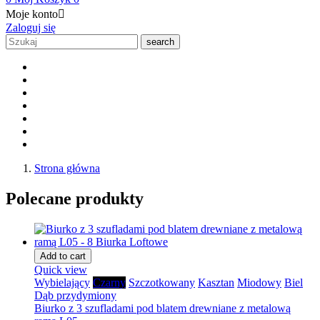
Moje konto

Zaloguj się
search
Strona główna
Polecane produkty
Add to cart
Quick view
Wybielający
Czarny
Szczotkowany
Kasztan
Miodowy
Biel
Dąb przydymiony
Biurko z 3 szufladami pod blatem drewniane z metalową