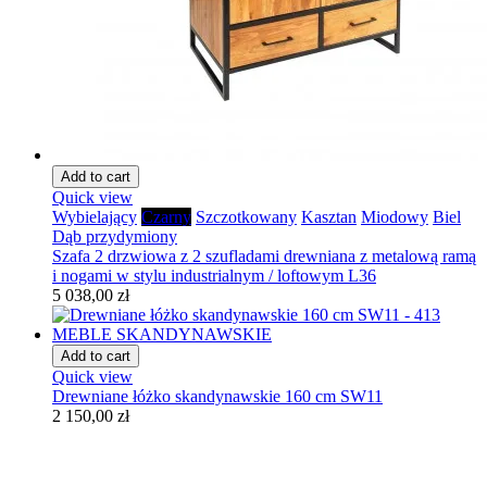
Add to cart
Quick view
Wybielający
Czarny
Szczotkowany
Kasztan
Miodowy
Biel
Dąb przydymiony
Szafa 2 drzwiowa z 2 szufladami drewniana z metalową ramą
i nogami w stylu industrialnym / loftowym L36
5 038,00 zł
Add to cart
Quick view
Drewniane łóżko skandynawskie 160 cm SW11
2 150,00 zł