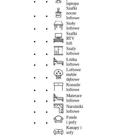
laptopa
Szafki
nocne
loftowe
Stoły
loftowe
Szafki
RTV
loft
Szafy
loftowe
Łóżka
loftowe
Loftowe
meble
dębowe
Konsole
loftowe
Materace
loftowe
Narożniki
loftowe
Fotele
i pufy
Kanapy i
sofy