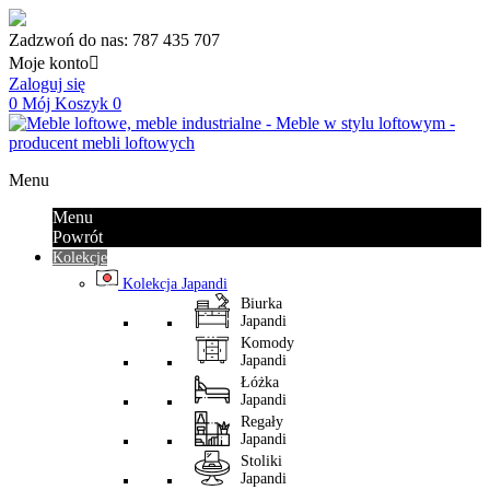
Zadzwoń do nas:
787 435 707
Moje konto

Zaloguj się
0
Mój Koszyk
0
Menu
Menu
Powrót
Kolekcje
Kolekcja Japandi
Biurka
Japandi
Komody
Japandi
Łóżka
Japandi
Regały
Japandi
Stoliki
Japandi