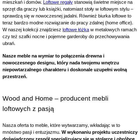
mieszkań i domów. 
Loftowe regały
 stanowią świetne miejsce na 
sprzęt dla graczy lub książki, natomiast stoły w loftowym stylu – 
sprawdzą się w nowoczesnej jadalni. Również biurka loftowe to 
teraz bardzo modne rozwiązanie do pracy zdalnej (home office). 
W naszej kolekcji znajdziesz 
loftowe łóżka
 w metalowych ramach 
czy też szafki nocne i pojemne garderoby do przechowywania 
ubrań.
Nasze meble na wymiar to połączenia drewna i 
nowoczesnego designu, który nada twojemu wnętrzu 
niepowtarzalnego charakteru i doskonale uzupełni wolną 
przestrzeń.
Wood and Home – producent mebli 
loftowych z pasją
Nasza oferta to meble, które wytwarzamy, wkładając w to 
mnóstwo pasji i entuzjazmu.
 W wykonaniu projektu uczestniczy 
doświadczony zespół specjalizujący się w stolarce i obróbce 