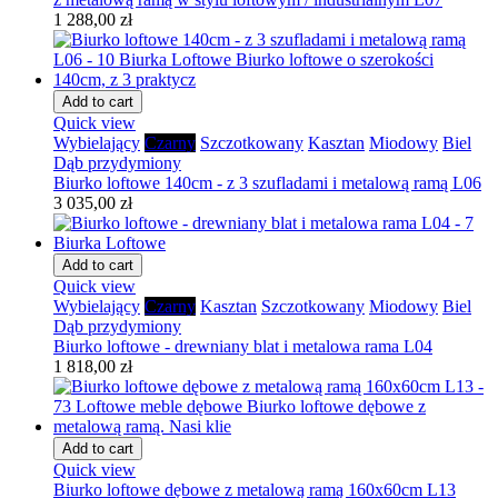
1 288,00 zł
Add to cart
Quick view
Wybielający
Czarny
Szczotkowany
Kasztan
Miodowy
Biel
Dąb przydymiony
Biurko loftowe 140cm - z 3 szufladami i metalową ramą L06
3 035,00 zł
Add to cart
Quick view
Wybielający
Czarny
Kasztan
Szczotkowany
Miodowy
Biel
Dąb przydymiony
Biurko loftowe - drewniany blat i metalowa rama L04
1 818,00 zł
Add to cart
Quick view
Biurko loftowe dębowe z metalową ramą 160x60cm L13