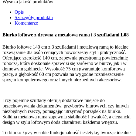
Wysoka jakość produktów
Opis
Szczegóły produktu
Komentarze
Biurko loftowe z drewna z metalową ramą i 3 szufladami L08
Biurko loftowe 140 cm z 3 szufladami i metalową ramą to idealne
rozwiązanie dla osób ceniących nowoczesny styl i praktyczność.
Oferujące szerokość 140 cm, zapewnia przestronną powierzchnię
roboczą, która doskonale sprawdzi się zarówno w biurze, jak i w
domowym gabinecie. Wysokość 75 cm gwarantuje komfortową
pracę, a głębokość 60 cm pozwala na wygodne rozmieszczenie
sprzętu komputerowego oraz innych niezbędnych akcesoriów.
Trzy pojemne szuflady oferują dodatkowe miejsce do
przechowywania dokumentów, przyborów biurowych czy innych
niezbędnych rzeczy, pomagając utrzymać porządek na biurku.
Solidna metalowa rama zapewnia stabilność i trwałość, a elegancki
design w stylu loftowym doda charakteru każdemu wnętrzu.
To biurko łączy w sobie funkcjonalność i estetykę, tworząc idealne