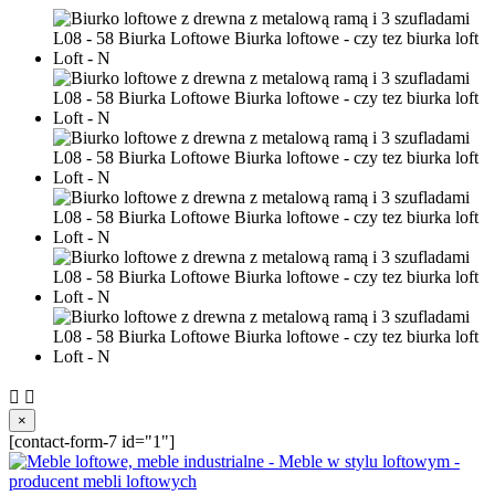


×
[contact-form-7 id="1"]