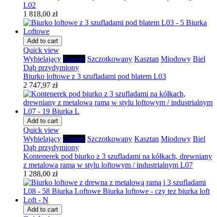
L02
1 818,00 zł
Add to cart
Quick view
Wybielający
Czarny
Szczotkowany
Kasztan
Miodowy
Biel
Dąb przydymiony
Biurko loftowe z 3 szufladami pod blatem L03
2 747,97 zł
Add to cart
Quick view
Wybielający
Czarny
Szczotkowany
Kasztan
Miodowy
Biel
Dąb przydymiony
Kontenerek pod biurko z 3 szufladami na kółkach, drewniany
z metalową ramą w stylu loftowym / industrialnym L07
1 288,00 zł
Add to cart