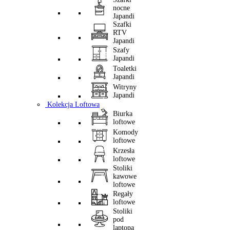
nocne
Japandi
Szafki
RTV
Japandi
Szafy
Japandi
Toaletki
Japandi
Witryny
Japandi
Kolekcja Loftowa
Biurka
loftowe
Komody
loftowe
Krzesła
loftowe
Stoliki
kawowe
loftowe
Regały
loftowe
Stoliki
pod
laptopa