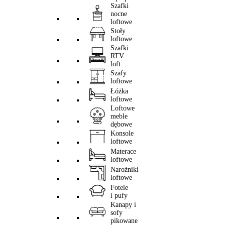
Szafki
nocne
loftowe
Stoły
loftowe
Szafki
RTV
loft
Szafy
loftowe
Łóżka
loftowe
Loftowe
meble
dębowe
Konsole
loftowe
Materace
loftowe
Narożniki
loftowe
Fotele
i pufy
Kanapy i
sofy
pikowane