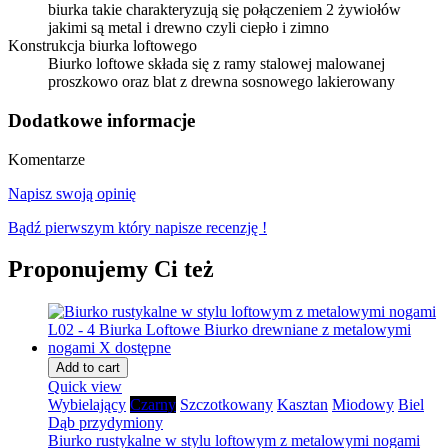
biurka takie charakteryzują się połączeniem 2 żywiołów
jakimi są metal i drewno czyli ciepło i zimno
Konstrukcja biurka loftowego
Biurko loftowe składa się z ramy stalowej malowanej
proszkowo oraz blat z drewna sosnowego lakierowany
Dodatkowe informacje
Komentarze
Napisz swoją opinię
Bądź pierwszym który napisze recenzję !
Proponujemy Ci też
Add to cart
Quick view
Wybielający
Czarny
Szczotkowany
Kasztan
Miodowy
Biel
Dąb przydymiony
Biurko rustykalne w stylu loftowym z metalowymi nogami