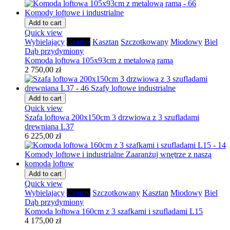
Add to cart
Quick view
Wybielający
Czarny
Kasztan
Szczotkowany
Miodowy
Biel
Dąb przydymiony
Komoda loftowa 105x93cm z metalową ramą
2 750,00 zł
Add to cart
Quick view
Szafa loftowa 200x150cm 3 drzwiowa z 3 szufladami
drewniana L37
6 225,00 zł
Add to cart
Quick view
Wybielający
Czarny
Szczotkowany
Kasztan
Miodowy
Biel
Dąb przydymiony
Komoda loftowa 160cm z 3 szafkami i szufladami L15
4 175,00 zł