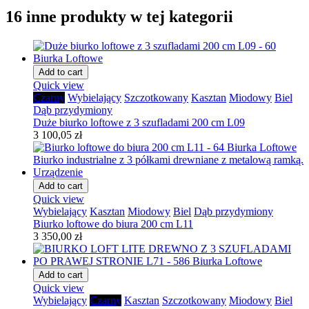
16 inne produkty w tej kategorii
Add to cart
Quick view
Czarny
Wybielający
Szczotkowany
Kasztan
Miodowy
Biel
Dąb przydymiony
Duże biurko loftowe z 3 szufladami 200 cm L09
3 100,05 zł
Add to cart
Quick view
Wybielający
Kasztan
Miodowy
Biel
Dąb przydymiony
Biurko loftowe do biura 200 cm L11
3 350,00 zł
Add to cart
Quick view
Wybielający
Czarny
Kasztan
Szczotkowany
Miodowy
Biel