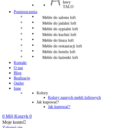
ławy
TALO
Pomieszczenia
Meble do salonu loft
Meble do jadalni loft
Meble do sypialni loft
Meble do kuchni loft
Meble do biura loft
Meble do restauracji loft
Meble do hotelu loft
Meble do łazienki loft
Kontakt
O nas
Blog
Realizacje
Outlet
Inne
Kolory
Kolory naszych mebli loftowych
Jak kupować?
Jak kupować?
0
Mój Koszyk
0
Moje konto

Zaloguj się