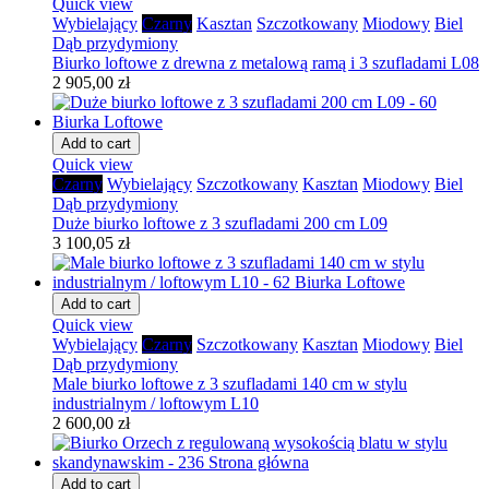
Quick view
Wybielający
Czarny
Kasztan
Szczotkowany
Miodowy
Biel
Dąb przydymiony
Biurko loftowe z drewna z metalową ramą i 3 szufladami L08
2 905,00 zł
Add to cart
Quick view
Czarny
Wybielający
Szczotkowany
Kasztan
Miodowy
Biel
Dąb przydymiony
Duże biurko loftowe z 3 szufladami 200 cm L09
3 100,05 zł
Add to cart
Quick view
Wybielający
Czarny
Szczotkowany
Kasztan
Miodowy
Biel
Dąb przydymiony
Male biurko loftowe z 3 szufladami 140 cm w stylu
industrialnym / loftowym L10
2 600,00 zł
Add to cart