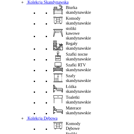
Kolekcja Skandynawska
Biurka
skandynawskie
Komody
skandynawskie
stoliki
kawowe
skandynawskie
Regały
skandynawskie
Szafki nocne
skandynawskie
Szafki RTV
skandynawskie
Szafy
skandynawskie
Łóżka
skandynawskie
Toaletki
skandynawskie
Materace
skandynawskie
Kolekcja Dębowa
Komody
Dębowe
Stoliki