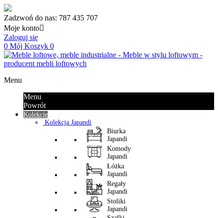
Zadzwoń do nas:
787 435 707
Moje konto

Zaloguj się
0
Mój Koszyk
0
Menu
Menu
Powrót
Kolekcje
Kolekcja Japandi
Biurka
Japandi
Komody
Japandi
Łóżka
Japandi
Regały
Japandi
Stoliki
Japandi
Szafki