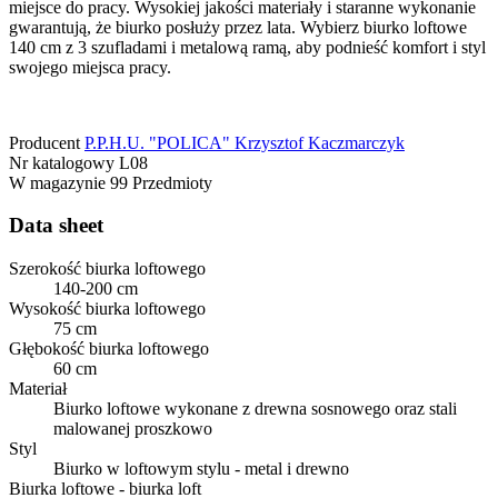
miejsce do pracy. Wysokiej jakości materiały i staranne wykonanie
gwarantują, że biurko posłuży przez lata. Wybierz biurko loftowe
140 cm z 3 szufladami i metalową ramą, aby podnieść komfort i styl
swojego miejsca pracy.
Producent
P.P.H.U. "POLICA" Krzysztof Kaczmarczyk
Nr katalogowy
L08
W magazynie
99 Przedmioty
Data sheet
Szerokość biurka loftowego
140-200 cm
Wysokość biurka loftowego
75 cm
Głębokość biurka loftowego
60 cm
Materiał
Biurko loftowe wykonane z drewna sosnowego oraz stali
malowanej proszkowo
Styl
Biurko w loftowym stylu - metal i drewno
Biurka loftowe - biurka loft