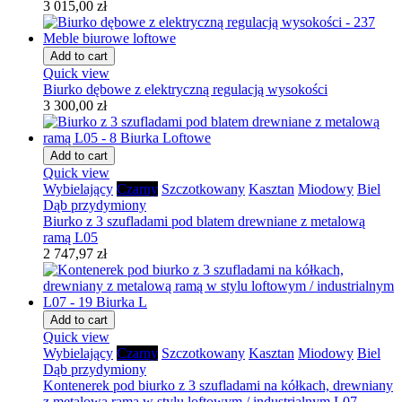
3 015,00 zł
Add to cart
Quick view
Biurko dębowe z elektryczną regulacją wysokości
3 300,00 zł
Add to cart
Quick view
Wybielający
Czarny
Szczotkowany
Kasztan
Miodowy
Biel
Dąb przydymiony
Biurko z 3 szufladami pod blatem drewniane z metalową
ramą L05
2 747,97 zł
Add to cart
Quick view
Wybielający
Czarny
Szczotkowany
Kasztan
Miodowy
Biel
Dąb przydymiony
Kontenerek pod biurko z 3 szufladami na kółkach, drewniany
z metalową ramą w stylu loftowym / industrialnym L07