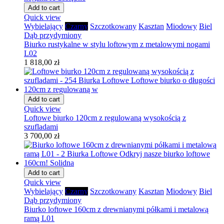
Add to cart
Quick view
Wybielający
Czarny
Szczotkowany
Kasztan
Miodowy
Biel
Dąb przydymiony
Biurko rustykalne w stylu loftowym z metalowymi nogami
L02
1 818,00 zł
Add to cart
Quick view
Loftowe biurko 120cm z regulowaną wysokością z
szufladami
3 700,00 zł
Add to cart
Quick view
Wybielający
Czarny
Szczotkowany
Kasztan
Miodowy
Biel
Dąb przydymiony
Biurko loftowe 160cm z drewnianymi półkami i metalową
ramą L01