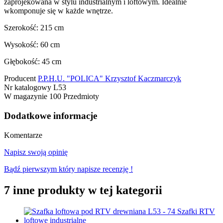
zaprojekowana w stylu industrialnym i loftowym. Idealnie
wkomponuje się w każde wnętrze.
Szerokość: 215 cm
Wysokość: 60 cm
Głębokość: 45 cm
Producent
P.P.H.U. "POLICA" Krzysztof Kaczmarczyk
Nr katalogowy
L53
W magazynie
100 Przedmioty
Dodatkowe informacje
Komentarze
Napisz swoją opinię
Bądź pierwszym który napisze recenzję !
7 inne produkty w tej kategorii