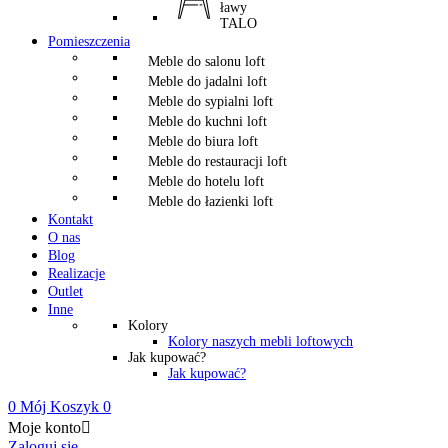
ławy
TALO
Pomieszczenia
Meble do salonu loft
Meble do jadalni loft
Meble do sypialni loft
Meble do kuchni loft
Meble do biura loft
Meble do restauracji loft
Meble do hotelu loft
Meble do łazienki loft
Kontakt
O nas
Blog
Realizacje
Outlet
Inne
Kolory
Kolory naszych mebli loftowych
Jak kupować?
Jak kupować?
0
Mój Koszyk
0
Moje konto

Zaloguj się