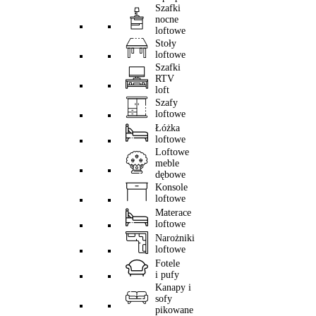
Szafki
nocne
loftowe
Stoły
loftowe
Szafki
RTV
loft
Szafy
loftowe
Łóżka
loftowe
Loftowe
meble
dębowe
Konsole
loftowe
Materace
loftowe
Narożniki
loftowe
Fotele
i pufy
Kanapy i
sofy
pikowane