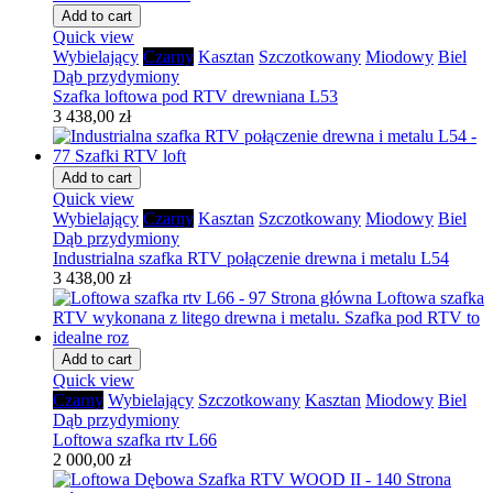
Add to cart
Quick view
Wybielający
Czarny
Kasztan
Szczotkowany
Miodowy
Biel
Dąb przydymiony
Szafka loftowa pod RTV drewniana L53
3 438,00 zł
Add to cart
Quick view
Wybielający
Czarny
Kasztan
Szczotkowany
Miodowy
Biel
Dąb przydymiony
Industrialna szafka RTV połączenie drewna i metalu L54
3 438,00 zł
Add to cart
Quick view
Czarny
Wybielający
Szczotkowany
Kasztan
Miodowy
Biel
Dąb przydymiony
Loftowa szafka rtv L66
2 000,00 zł