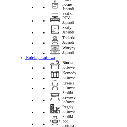
nocne
Japandi
Szafki
RTV
Japandi
Szafy
Japandi
Toaletki
Japandi
Witryny
Japandi
Kolekcja Loftowa
Biurka
loftowe
Komody
loftowe
Krzesła
loftowe
Stoliki
kawowe
loftowe
Regały
loftowe
Stoliki
pod
laptopa