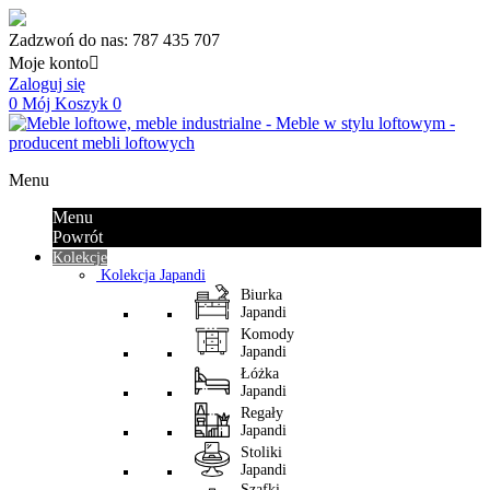
Zadzwoń do nas:
787 435 707
Moje konto

Zaloguj się
0
Mój Koszyk
0
Menu
Menu
Powrót
Kolekcje
Kolekcja Japandi
Biurka
Japandi
Komody
Japandi
Łóżka
Japandi
Regały
Japandi
Stoliki
Japandi
Szafki