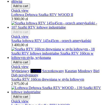
Add to cart
Quick view
Loftowa Dębowa Szafka RTV WOOD II
3 900,00 zł
Add to cart
Quick view
Szafka loftowa RTV 145x45cm - orzech amerykański
3 400,00 zł
Add to cart
Quick view
Wybielający
Czarny
Szczotkowany
Kasztan
Miodowy
Biel
Dąb przydymiony
Szafka RTV 160cm drewniana w stylu loftowym
2 975,00 zł
Add to cart
Quick view