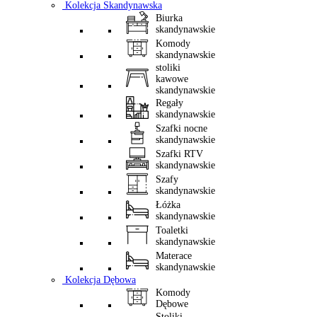
Kolekcja Skandynawska
Biurka
skandynawskie
Komody
skandynawskie
stoliki
kawowe
skandynawskie
Regały
skandynawskie
Szafki nocne
skandynawskie
Szafki RTV
skandynawskie
Szafy
skandynawskie
Łóżka
skandynawskie
Toaletki
skandynawskie
Materace
skandynawskie
Kolekcja Dębowa
Komody
Dębowe
Stoliki