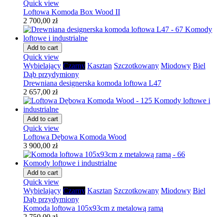
Quick view
Loftowa Komoda Box Wood II
2 700,00 zł
Add to cart
Quick view
Wybielający
Czarny
Kasztan
Szczotkowany
Miodowy
Biel
Dąb przydymiony
Drewniana designerska komoda loftowa L47
2 657,00 zł
Add to cart
Quick view
Loftowa Dębowa Komoda Wood
3 900,00 zł
Add to cart
Quick view
Wybielający
Czarny
Kasztan
Szczotkowany
Miodowy
Biel
Dąb przydymiony
Komoda loftowa 105x93cm z metalową ramą
2 750,00 zł