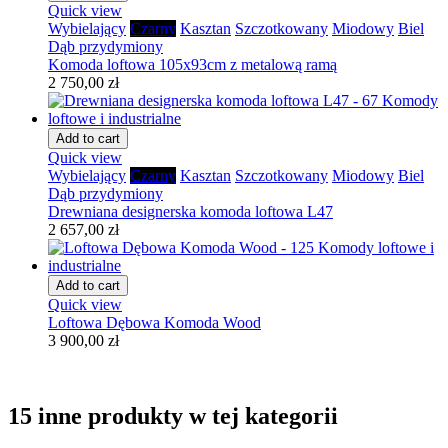
Quick view
Wybielający
Czarny
Kasztan
Szczotkowany
Miodowy
Biel
Dąb przydymiony
Komoda loftowa 105x93cm z metalową ramą
2 750,00 zł
Add to cart
Quick view
Wybielający
Czarny
Kasztan
Szczotkowany
Miodowy
Biel
Dąb przydymiony
Drewniana designerska komoda loftowa L47
2 657,00 zł
Add to cart
Quick view
Loftowa Dębowa Komoda Wood
3 900,00 zł
15 inne produkty w tej kategorii