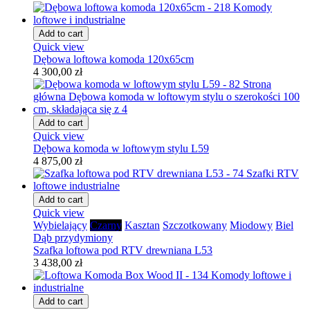
Add to cart
Quick view
Dębowa loftowa komoda 120x65cm
4 300,00 zł
Add to cart
Quick view
Dębowa komoda w loftowym stylu L59
4 875,00 zł
Add to cart
Quick view
Wybielający
Czarny
Kasztan
Szczotkowany
Miodowy
Biel
Dąb przydymiony
Szafka loftowa pod RTV drewniana L53
3 438,00 zł
Add to cart