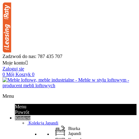
Zadzwoń do nas:
787 435 707
Moje konto

Zaloguj się
0
Mój Koszyk
0
Menu
Menu
Powrót
Kolekcje
Kolekcja Japandi
Biurka
Japandi