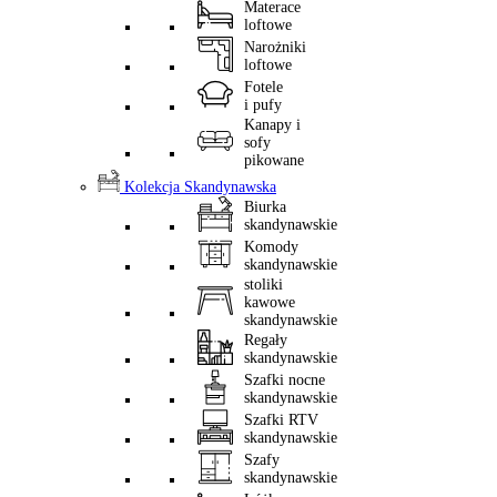
Materace
loftowe
Narożniki
loftowe
Fotele
i pufy
Kanapy i
sofy
pikowane
Kolekcja Skandynawska
Biurka
skandynawskie
Komody
skandynawskie
stoliki
kawowe
skandynawskie
Regały
skandynawskie
Szafki nocne
skandynawskie
Szafki RTV
skandynawskie
Szafy
skandynawskie