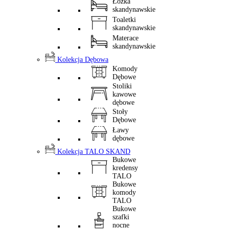
Łóżka
skandynawskie
Toaletki
skandynawskie
Materace
skandynawskie
Kolekcja Dębowa
Komody
Dębowe
Stoliki
kawowe
dębowe
Stoły
Dębowe
Ławy
dębowe
Kolekcja TALO SKAND
Bukowe
kredensy
TALO
Bukowe
komody
TALO
Bukowe
szafki
nocne