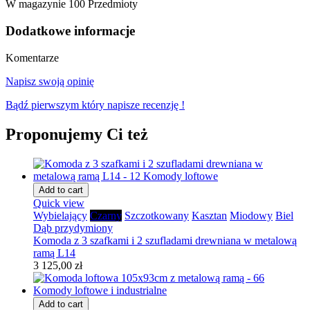
W magazynie
100 Przedmioty
Dodatkowe informacje
Komentarze
Napisz swoją opinię
Bądź pierwszym który napisze recenzję !
Proponujemy Ci też
Add to cart
Quick view
Wybielający
Czarny
Szczotkowany
Kasztan
Miodowy
Biel
Dąb przydymiony
Komoda z 3 szafkami i 2 szufladami drewniana w metalową
ramą L14
3 125,00 zł
Add to cart