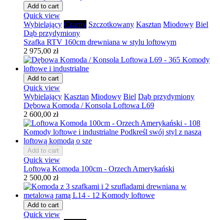
Add to cart
Quick view
Wybielający
Czarny
Szczotkowany
Kasztan
Miodowy
Biel
Dąb przydymiony
Szafka RTV 160cm drewniana w stylu loftowym
2 975,00 zł
Add to cart
Quick view
Wybielający
Kasztan
Miodowy
Biel
Dąb przydymiony
Dębowa Komoda / Konsola Loftowa L69
2 600,00 zł
Add to cart
Quick view
Loftowa Komoda 100cm - Orzech Amerykański
2 500,00 zł
Add to cart
Quick view