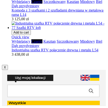
Wybielający
Czarny
Szczotkowany
Kasztan
Miodowy
Biel
Dąb przydymiony
Komoda z 3 szafkami i 2 szufladami drewniana w metalową
ramą L14
3 125,00 zł
Add to cart
Quick view
Wybielający
Czarny
Kasztan
Szczotkowany
Miodowy
Biel
Dąb przydymiony
Industrialna szafka RTV połączenie drewna i metalu L54
3 438,00 zł
X