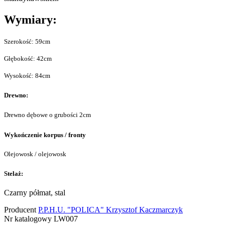
Wymiary:
Szerokość: 59cm
Głębokość: 42cm
Wysokość: 84cm
Drewno:
Drewno dębowe o grubości 2cm
Wykończenie korpus / fronty
Olejowosk / olejowosk
Stelaż
:
Czarny półmat, stal
Producent
P.P.H.U. "POLICA" Krzysztof Kaczmarczyk
Nr katalogowy
LW007