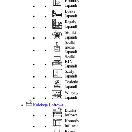
Komody
Japandi
Łóżka
Japandi
Regały
Japandi
Stoliki
Japandi
Szafki
nocne
Japandi
Szafki
RTV
Japandi
Szafy
Japandi
Toaletki
Japandi
Witryny
Japandi
Kolekcja Loftowa
Biurka
loftowe
Komody
loftowe
Krzesła