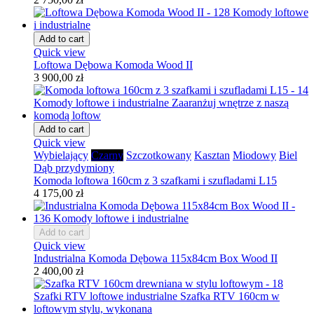
Add to cart
Quick view
Loftowa Dębowa Komoda Wood II
3 900,00 zł
Add to cart
Quick view
Wybielający
Czarny
Szczotkowany
Kasztan
Miodowy
Biel
Dąb przydymiony
Komoda loftowa 160cm z 3 szafkami i szufladami L15
4 175,00 zł
Add to cart
Quick view
Industrialna Komoda Dębowa 115x84cm Box Wood II
2 400,00 zł