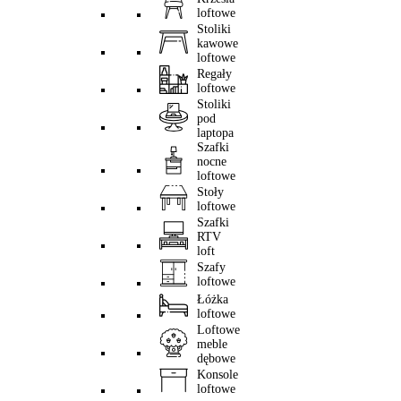
loftowe
Stoliki
kawowe
loftowe
Regały
loftowe
Stoliki
pod
laptopa
Szafki
nocne
loftowe
Stoły
loftowe
Szafki
RTV
loft
Szafy
loftowe
Łóżka
loftowe
Loftowe
meble
dębowe
Konsole
loftowe