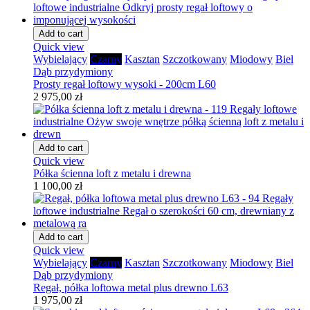
Add to cart
Quick view
Wybielający
Czarny
Kasztan
Szczotkowany
Miodowy
Biel
Dąb przydymiony
Prosty regał loftowy wysoki - 200cm L60
2 975,00 zł
Add to cart
Quick view
Półka ścienna loft z metalu i drewna
1 100,00 zł
Add to cart
Quick view
Wybielający
Czarny
Kasztan
Szczotkowany
Miodowy
Biel
Dąb przydymiony
Regał, półka loftowa metal plus drewno L63
1 975,00 zł