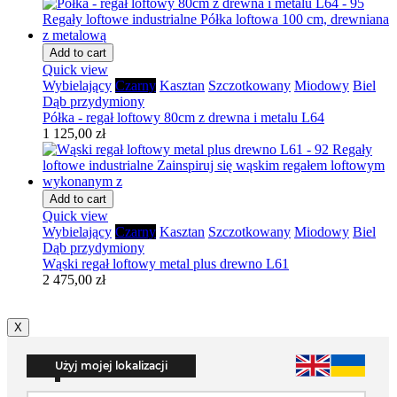
Add to cart
Quick view
Wybielający
Czarny
Kasztan
Szczotkowany
Miodowy
Biel
Dąb przydymiony
Półka - regał loftowy 80cm z drewna i metalu L64
1 125,00 zł
Add to cart
Quick view
Wybielający
Czarny
Kasztan
Szczotkowany
Miodowy
Biel
Dąb przydymiony
Wąski regał loftowy metal plus drewno L61
2 475,00 zł
X