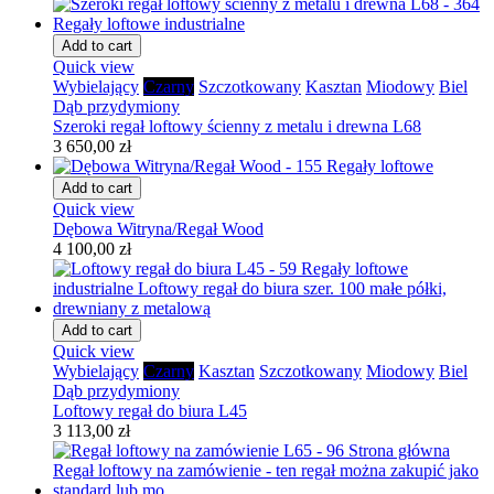
Add to cart
Quick view
Wybielający
Czarny
Szczotkowany
Kasztan
Miodowy
Biel
Dąb przydymiony
Szeroki regał loftowy ścienny z metalu i drewna L68
3 650,00 zł
Add to cart
Quick view
Dębowa Witryna/Regał Wood
4 100,00 zł
Add to cart
Quick view
Wybielający
Czarny
Kasztan
Szczotkowany
Miodowy
Biel
Dąb przydymiony
Loftowy regał do biura L45
3 113,00 zł