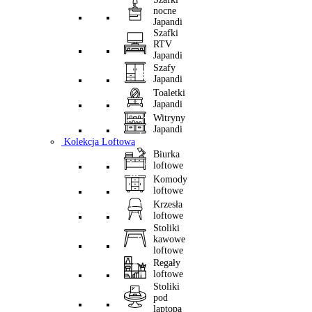
nocne
Japandi
Szafki
RTV
Japandi
Szafy
Japandi
Toaletki
Japandi
Witryny
Japandi
Kolekcja Loftowa
Biurka
loftowe
Komody
loftowe
Krzesła
loftowe
Stoliki
kawowe
loftowe
Regały
loftowe
Stoliki
pod
laptopa