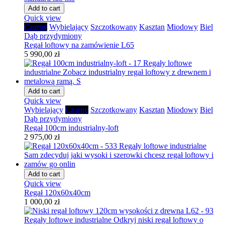
Add to cart
Quick view
Czarny
Wybielający
Szczotkowany
Kasztan
Miodowy
Biel
Dąb przydymiony
Regał loftowy na zamówienie L65
5 990,00 zł
Add to cart
Quick view
Wybielający
Czarny
Szczotkowany
Kasztan
Miodowy
Biel
Dąb przydymiony
Regał 100cm industrialny-loft
2 975,00 zł
Add to cart
Quick view
Regał 120x60x40cm
1 000,00 zł