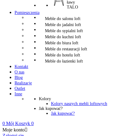
ławy
TALO
Pomieszczenia
Meble do salonu loft
Meble do jadalni loft
Meble do sypialni loft
Meble do kuchni loft
Meble do biura loft
Meble do restauracji loft
Meble do hotelu loft
Meble do łazienki loft
Kontakt
O nas
Blog
Realizacje
Outlet
Inne
Kolory
Kolory naszych mebli loftowych
Jak kupować?
Jak kupować?
0
Mój Koszyk
0
Moje konto

Zaloguj się