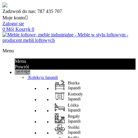
Zadzwoń do nas:
787 435 707
Moje konto

Zaloguj się
0
Mój Koszyk
0
Menu
Menu
Powrót
Kolekcje
Kolekcja Japandi
Biurka
Japandi
Komody
Japandi
Łóżka
Japandi
Regały
Japandi
Stoliki
Japandi
Szafki