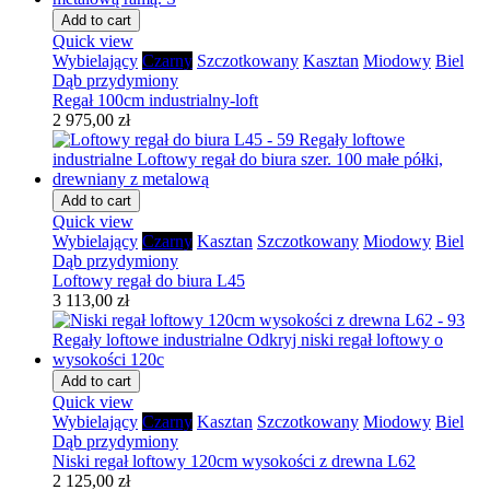
Add to cart
Quick view
Wybielający
Czarny
Szczotkowany
Kasztan
Miodowy
Biel
Dąb przydymiony
Regał 100cm industrialny-loft
2 975,00 zł
Add to cart
Quick view
Wybielający
Czarny
Kasztan
Szczotkowany
Miodowy
Biel
Dąb przydymiony
Loftowy regał do biura L45
3 113,00 zł
Add to cart
Quick view
Wybielający
Czarny
Kasztan
Szczotkowany
Miodowy
Biel
Dąb przydymiony
Niski regał loftowy 120cm wysokości z drewna L62
2 125,00 zł