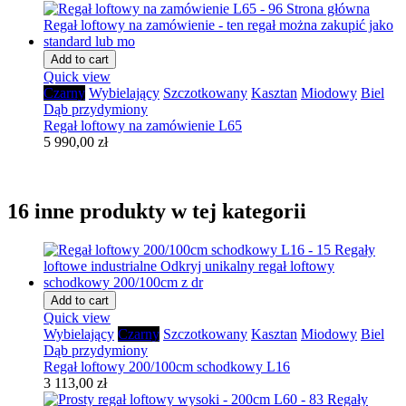
Add to cart
Quick view
Czarny
Wybielający
Szczotkowany
Kasztan
Miodowy
Biel
Dąb przydymiony
Regał loftowy na zamówienie L65
5 990,00 zł
16 inne produkty w tej kategorii
Add to cart
Quick view
Wybielający
Czarny
Szczotkowany
Kasztan
Miodowy
Biel
Dąb przydymiony
Regał loftowy 200/100cm schodkowy L16
3 113,00 zł