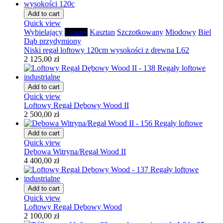
Add to cart
Quick view
Wybielający
Czarny
Kasztan
Szczotkowany
Miodowy
Biel
Dąb przydymiony
Niski regał loftowy 120cm wysokości z drewna L62
2 125,00 zł
Add to cart
Quick view
Loftowy Regał Dębowy Wood II
2 500,00 zł
Add to cart
Quick view
Dębowa Witryna/Regał Wood II
4 400,00 zł
Add to cart
Quick view
Loftowy Regał Dębowy Wood
2 100,00 zł