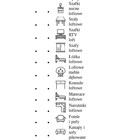
Szafki
nocne
loftowe
Stoły
loftowe
Szafki
RTV
loft
Szafy
loftowe
Łóżka
loftowe
Loftowe
meble
dębowe
Konsole
loftowe
Materace
loftowe
Narożniki
loftowe
Fotele
i pufy
Kanapy i
sofy
pikowane