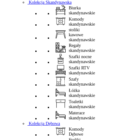
Kolekcja Skandynawska
Biurka
skandynawskie
Komody
skandynawskie
stoliki
kawowe
skandynawskie
Regały
skandynawskie
Szafki nocne
skandynawskie
Szafki RTV
skandynawskie
Szafy
skandynawskie
Łóżka
skandynawskie
Toaletki
skandynawskie
Materace
skandynawskie
Kolekcja Dębowa
Komody
Dębowe
Stoliki