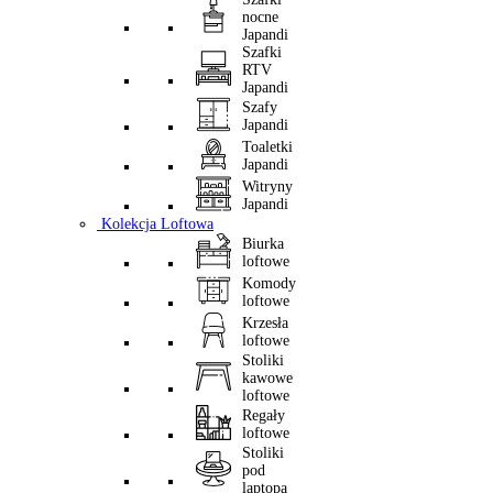
nocne
Japandi
Szafki
RTV
Japandi
Szafy
Japandi
Toaletki
Japandi
Witryny
Japandi
Kolekcja Loftowa
Biurka
loftowe
Komody
loftowe
Krzesła
loftowe
Stoliki
kawowe
loftowe
Regały
loftowe
Stoliki
pod
laptopa