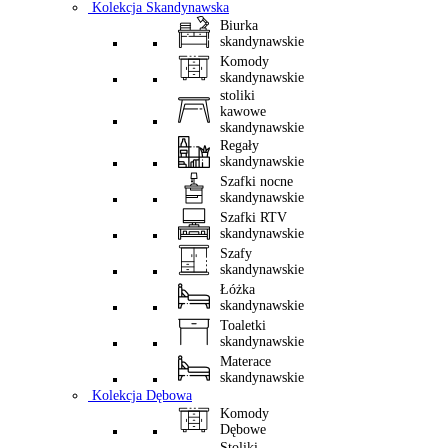
Kolekcja Skandynawska
Biurka
skandynawskie
Komody
skandynawskie
stoliki
kawowe
skandynawskie
Regały
skandynawskie
Szafki nocne
skandynawskie
Szafki RTV
skandynawskie
Szafy
skandynawskie
Łóżka
skandynawskie
Toaletki
skandynawskie
Materace
skandynawskie
Kolekcja Dębowa
Komody
Dębowe
Stoliki