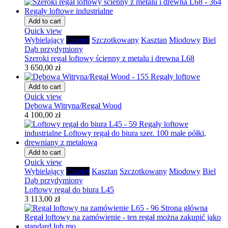
Add to cart
Quick view
Wybielający
Czarny
Szczotkowany
Kasztan
Miodowy
Biel
Dąb przydymiony
Szeroki regał loftowy ścienny z metalu i drewna L68
3 650,00 zł
Add to cart
Quick view
Dębowa Witryna/Regał Wood
4 100,00 zł
Add to cart
Quick view
Wybielający
Czarny
Kasztan
Szczotkowany
Miodowy
Biel
Dąb przydymiony
Loftowy regał do biura L45
3 113,00 zł