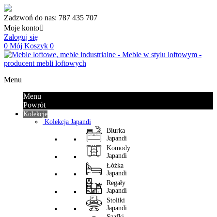
Zadzwoń do nas:
787 435 707
Moje konto

Zaloguj się
0
Mój Koszyk
0
Menu
Menu
Powrót
Kolekcje
Kolekcja Japandi
Biurka
Japandi
Komody
Japandi
Łóżka
Japandi
Regały
Japandi
Stoliki
Japandi
Szafki