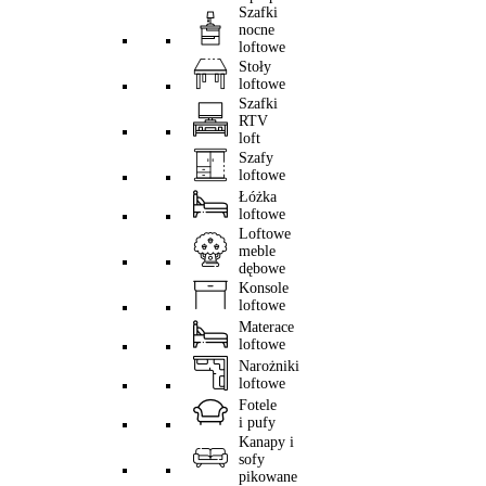
Szafki
nocne
loftowe
Stoły
loftowe
Szafki
RTV
loft
Szafy
loftowe
Łóżka
loftowe
Loftowe
meble
dębowe
Konsole
loftowe
Materace
loftowe
Narożniki
loftowe
Fotele
i pufy
Kanapy i
sofy
pikowane