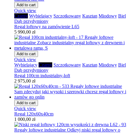
Add to cart
Quick view
Czarny
Wybielający
Szczotkowany
Kasztan
Miodowy
Biel
Dąb przydymiony
Regał loftowy na zamówienie L65
5 990,00 zł
Add to cart
Quick view
Wybielający
Czarny
Szczotkowany
Kasztan
Miodowy
Biel
Dąb przydymiony
Regał 100cm industrialny-loft
2 975,00 zł
Add to cart
Quick view
Regał 120x60x40cm
1 000,00 zł