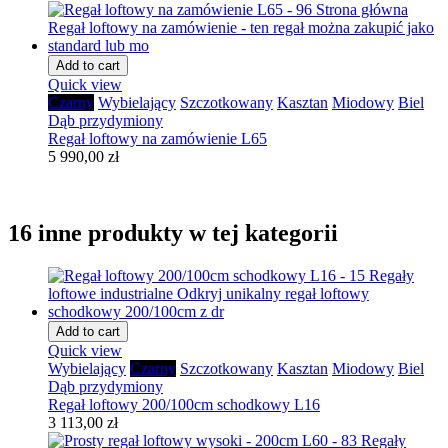
Add to cart
Quick view
Czarny
Wybielający
Szczotkowany
Kasztan
Miodowy
Biel
Dąb przydymiony
Regał loftowy na zamówienie L65
5 990,00 zł
16 inne produkty w tej kategorii
Add to cart
Quick view
Wybielający
Czarny
Szczotkowany
Kasztan
Miodowy
Biel
Dąb przydymiony
Regał loftowy 200/100cm schodkowy L16
3 113,00 zł