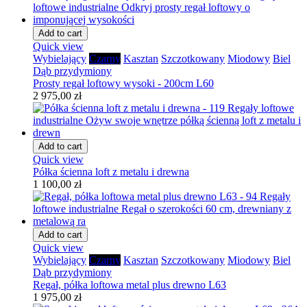
Add to cart
Quick view
Wybielający
Czarny
Kasztan
Szczotkowany
Miodowy
Biel
Dąb przydymiony
Prosty regał loftowy wysoki - 200cm L60
2 975,00 zł
Add to cart
Quick view
Półka ścienna loft z metalu i drewna
1 100,00 zł
Add to cart
Quick view
Wybielający
Czarny
Kasztan
Szczotkowany
Miodowy
Biel
Dąb przydymiony
Regał, półka loftowa metal plus drewno L63
1 975,00 zł