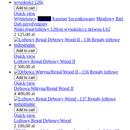
Add to cart
Quick view
Wybielający
Czarny
Kasztan
Szczotkowany
Miodowy
Biel
Dąb przydymiony
Niski regał loftowy 120cm wysokości z drewna L62
2 125,00 zł
Add to cart
Quick view
Loftowy Regał Dębowy Wood II
2 500,00 zł
Add to cart
Quick view
Dębowa Witryna/Regał Wood II
4 400,00 zł
Add to cart
Quick view
Loftowy Regał Dębowy Wood
2 100,00 zł