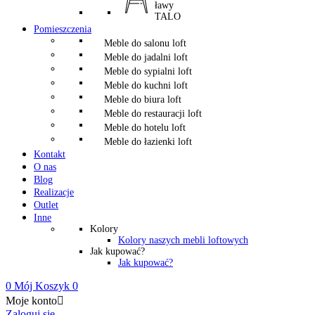
ławy
TALO
Pomieszczenia
Meble do salonu loft
Meble do jadalni loft
Meble do sypialni loft
Meble do kuchni loft
Meble do biura loft
Meble do restauracji loft
Meble do hotelu loft
Meble do łazienki loft
Kontakt
O nas
Blog
Realizacje
Outlet
Inne
Kolory
Kolory naszych mebli loftowych
Jak kupować?
Jak kupować?
0
Mój Koszyk
0
Moje konto

Zaloguj się