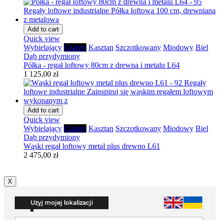
Add to cart
Quick view
Wybielający
Czarny
Kasztan
Szczotkowany
Miodowy
Biel
Dąb przydymiony
Półka - regał loftowy 80cm z drewna i metalu L64
1 125,00 zł
Add to cart
Quick view
Wybielający
Czarny
Kasztan
Szczotkowany
Miodowy
Biel
Dąb przydymiony
Wąski regał loftowy metal plus drewno L61
2 475,00 zł
X