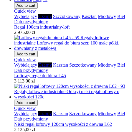
Add to cart
Quick view
Wybielający
Czarny
Szczotkowany
Kasztan
Miodowy
Biel
Dąb przydymiony
Regał 100cm industrialny-loft
2 975,00 zł
Add to cart
Quick view
Wybielający
Czarny
Kasztan
Szczotkowany
Miodowy
Biel
Dąb przydymiony
Loftowy regał do biura L45
3 113,00 zł
Add to cart
Quick view
Wybielający
Czarny
Kasztan
Szczotkowany
Miodowy
Biel
Dąb przydymiony
Niski regał loftowy 120cm wysokości z drewna L62
2 125,00 zł