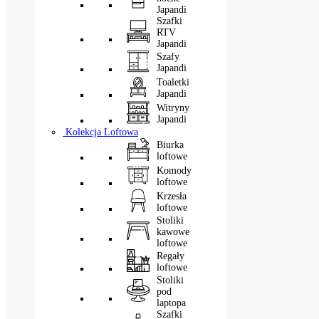
Japandi
Szafki
RTV
Japandi
Szafy
Japandi
Toaletki
Japandi
Witryny
Japandi
Kolekcja Loftowa
Biurka
loftowe
Komody
loftowe
Krzesła
loftowe
Stoliki
kawowe
loftowe
Regały
loftowe
Stoliki
pod
laptopa
Szafki