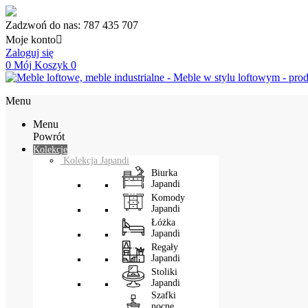
Zadzwoń do nas:
787 435 707
Moje konto

Zaloguj się
0
Mój Koszyk
0
Menu
Menu
Powrót
Kolekcje
Kolekcja Japandi
Biurka
Japandi
Komody
Japandi
Łóżka
Japandi
Regały
Japandi
Stoliki
Japandi
Szafki
nocne