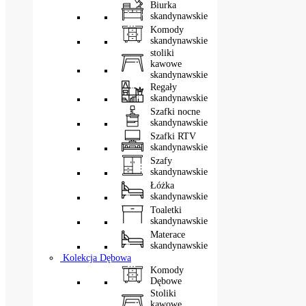
Biurka
skandynawskie
Komody
skandynawskie
stoliki
kawowe
skandynawskie
Regały
skandynawskie
Szafki nocne
skandynawskie
Szafki RTV
skandynawskie
Szafy
skandynawskie
Łóżka
skandynawskie
Toaletki
skandynawskie
Materace
skandynawskie
Kolekcja Dębowa
Komody
Dębowe
Stoliki
kawowe