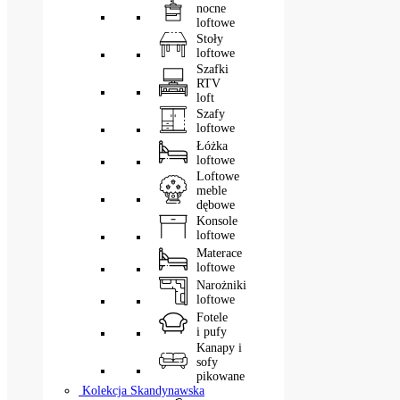
nocne
loftowe
Stoły
loftowe
Szafki
RTV
loft
Szafy
loftowe
Łóżka
loftowe
Loftowe
meble
dębowe
Konsole
loftowe
Materace
loftowe
Narożniki
loftowe
Fotele
i pufy
Kanapy i
sofy
pikowane
Kolekcja Skandynawska