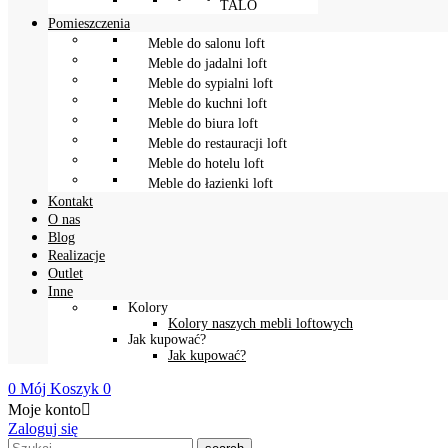
TALO
Pomieszczenia
Meble do salonu loft
Meble do jadalni loft
Meble do sypialni loft
Meble do kuchni loft
Meble do biura loft
Meble do restauracji loft
Meble do hotelu loft
Meble do łazienki loft
Kontakt
O nas
Blog
Realizacje
Outlet
Inne
Kolory
Kolory naszych mebli loftowych
Jak kupować?
Jak kupować?
0
Mój Koszyk
0
Moje konto

Zaloguj się