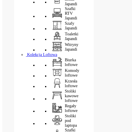
Japandi
Szafki
RTV
Japandi
Szafy
Japandi
Toaletki
Japandi
Witryny
Japandi
Kolekcja Loftowa
Biurka
loftowe
Komody
loftowe
Krzesła
loftowe
Stoliki
kawowe
loftowe
Regały
loftowe
Stoliki
pod
laptopa
Szafki