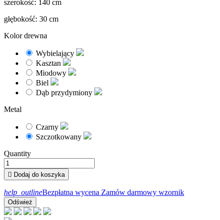
szerokość: 140 cm
głębokość: 30 cm
Kolor drewna
Wybielający
Kasztan
Miodowy
Biel
Dąb przydymiony
Metal
Czarny
Szczotkowany
Quantity

Dodaj do koszyka
help_outline
Bezpłatna wycena
Zamów darmowy wzornik