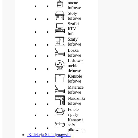
nocne
loftowe
Stoły
loftowe
Szafki
RTV
loft
Szafy
loftowe
Łóżka
loftowe
Loftowe
meble
dębowe
Konsole
loftowe
Materace
loftowe
Narożniki
loftowe
Fotele
i pufy
Kanapy i
sofy
pikowane
Kolekcja Skandynawska