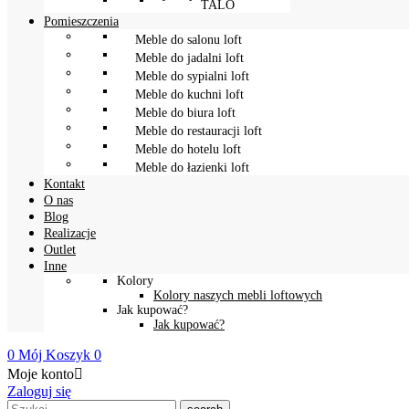
TALO
Pomieszczenia
Meble do salonu loft
Meble do jadalni loft
Meble do sypialni loft
Meble do kuchni loft
Meble do biura loft
Meble do restauracji loft
Meble do hotelu loft
Meble do łazienki loft
Kontakt
O nas
Blog
Realizacje
Outlet
Inne
Kolory
Kolory naszych mebli loftowych
Jak kupować?
Jak kupować?
0
Mój Koszyk
0
Moje konto

Zaloguj się