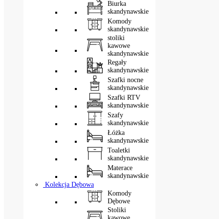
Biurka
skandynawskie
Komody
skandynawskie
stoliki
kawowe
skandynawskie
Regały
skandynawskie
Szafki nocne
skandynawskie
Szafki RTV
skandynawskie
Szafy
skandynawskie
Łóżka
skandynawskie
Toaletki
skandynawskie
Materace
skandynawskie
Kolekcja Dębowa
Komody
Dębowe
Stoliki
kawowe