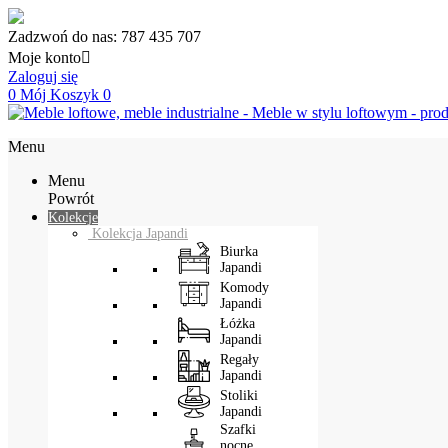
Zadzwoń do nas:
787 435 707
Moje konto

Zaloguj się
0
Mój Koszyk
0
Menu
Menu
Powrót
Kolekcje
Kolekcja Japandi
Biurka
Japandi
Komody
Japandi
Łóżka
Japandi
Regały
Japandi
Stoliki
Japandi
Szafki
nocne