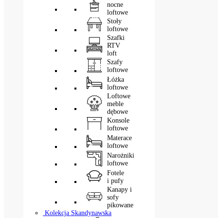
nocne
loftowe
Stoły
loftowe
Szafki
RTV
loft
Szafy
loftowe
Łóżka
loftowe
Loftowe
meble
dębowe
Konsole
loftowe
Materace
loftowe
Narożniki
loftowe
Fotele
i pufy
Kanapy i
sofy
pikowane
Kolekcja Skandynawska