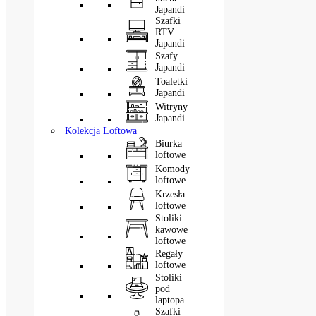
Japandi
Szafki
RTV
Japandi
Szafy
Japandi
Toaletki
Japandi
Witryny
Japandi
Kolekcja Loftowa
Biurka
loftowe
Komody
loftowe
Krzesła
loftowe
Stoliki
kawowe
loftowe
Regały
loftowe
Stoliki
pod
laptopa
Szafki