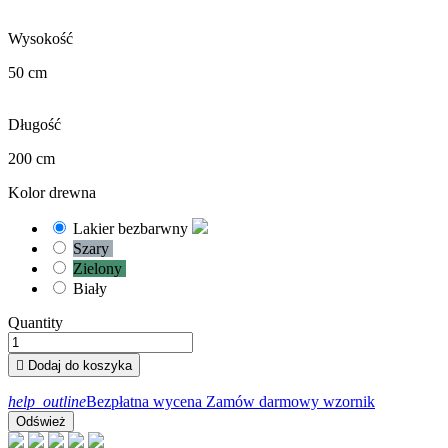
Wysokość
50 cm
Długość
200 cm
Kolor drewna
Lakier bezbarwny
Szary
Zielony
Biały
Quantity

Dodaj do koszyka
help_outline
Bezpłatna wycena
Zamów darmowy wzornik