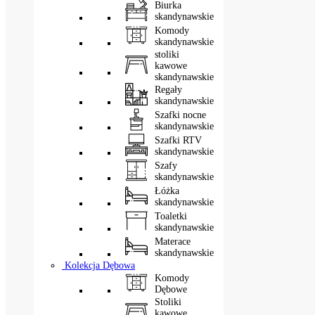
Biurka
skandynawskie
Komody
skandynawskie
stoliki
kawowe
skandynawskie
Regały
skandynawskie
Szafki nocne
skandynawskie
Szafki RTV
skandynawskie
Szafy
skandynawskie
Łóżka
skandynawskie
Toaletki
skandynawskie
Materace
skandynawskie
Kolekcja Dębowa
Komody
Dębowe
Stoliki
kawowe