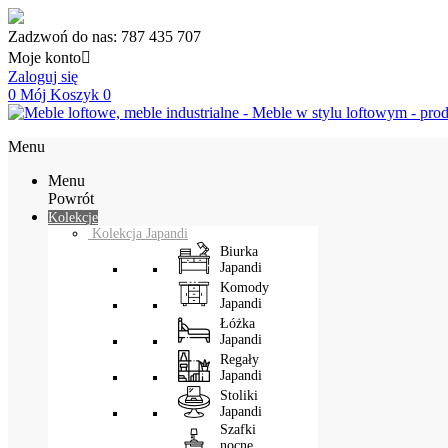
Zadzwoń do nas:
787 435 707
Moje konto

Zaloguj się
0
Mój Koszyk
0
Menu
Menu
Powrót
Kolekcje
Kolekcja Japandi
Biurka
Japandi
Komody
Japandi
Łóżka
Japandi
Regały
Japandi
Stoliki
Japandi
Szafki
nocne