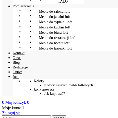
TALO
Pomieszczenia
Meble do salonu loft
Meble do jadalni loft
Meble do sypialni loft
Meble do kuchni loft
Meble do biura loft
Meble do restauracji loft
Meble do hotelu loft
Meble do łazienki loft
Kontakt
O nas
Blog
Realizacje
Outlet
Inne
Kolory
Kolory naszych mebli loftowych
Jak kupować?
Jak kupować?
0
Mój Koszyk
0
Moje konto

Zaloguj się