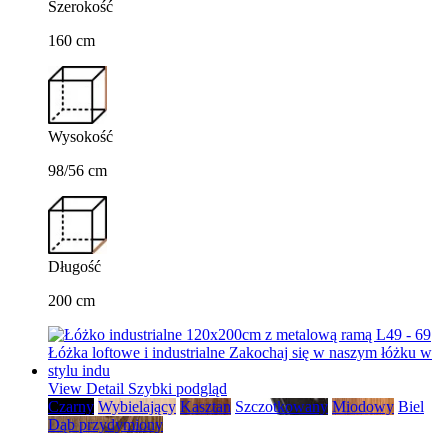
Szerokość
160 cm
Wysokość
98/56 cm
Długość
200 cm
View Detail
Szybki podgląd
Czarny
Wybielający
Kasztan
Szczotkowany
Miodowy
Biel
Dąb przydymiony