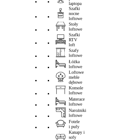
laptopa
Szafki
nocne
loftowe
Stoły
loftowe
Szafki
RTV
loft
Szafy
loftowe
Łóżka
loftowe
Loftowe
meble
dębowe
Konsole
loftowe
Materace
loftowe
Narożniki
loftowe
Fotele
i pufy
Kanapy i
sofy