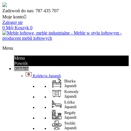
Zadzwoń do nas:
787 435 707
Moje konto

Zaloguj się
0
Mój Koszyk
0
Menu
Menu
Powrót
Kolekcje
Kolekcja Japandi
Biurka
Japandi
Komody
Japandi
Łóżka
Japandi
Regały
Japandi
Stoliki
Japandi