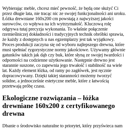
Wybierając meble, chcesz mieć pewność, że będą one służyć Ci
przez długie lata, nie tracąc nic ze swojej funkcjonalności ani uroku.
Łóżka drewniane 160x200 cm powstają z najwyższej jakości
surowców, co wpływa na ich wytrzymałość. Kluczową rolę
odgrywa tutaj precyzja wykonania. To właśnie połączenie
rzemieślniczej dokładności i tradycyjnych technik obróbki sprawia,
że każdy z dostępnych u nas egzemplarzy jest tak wyjątkowy.
Proces produkcji zaczyna się od wyboru najlepszego drewna, które
musi spełniać rygorystyczne normy jakościowe. Używamy głównie
gatunków takich jak dąb czy buk, które słyną ze swojej twardości i
odporności na codzienne użytkowanie. Następnie drewno jest
starannie suszone, co zapewnia jego trwałość i stabilność na wiele
lat. Każdy element łóżka, od ramy po zagłówek, jest ręcznie
dopracowywany. Dzięki takiej staranności możemy tworzyć
solidne, a jednocześnie estetyczne meble, które z łatwością
przetrwają próbę czasu.
Ekologiczne rozwiązania – łóżka
drewniane 160x200 z certyfikowanego
drewna
Dbanie o środowisko naturalne to priorytet, który przyświeca nam