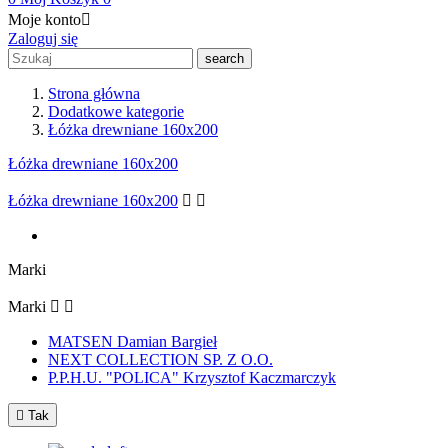
Moje konto

Zaloguj się
search
Strona główna
Dodatkowe kategorie
Łóżka drewniane 160x200
Łóżka drewniane 160x200
Łóżka drewniane 160x200


Marki
Marki


MATSEN Damian Bargieł
NEXT COLLECTION SP. Z O.O.
P.P.H.U. "POLICA" Krzysztof Kaczmarczyk

Tak