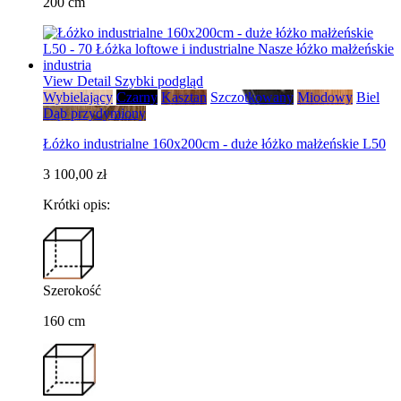
200 cm
View Detail
Szybki podgląd
Wybielający
Czarny
Kasztan
Szczotkowany
Miodowy
Biel
Dąb przydymiony
Łóżko industrialne 160x200cm - duże łóżko małżeńskie L50
3 100,00 zł
Krótki opis:
Szerokość
160 cm