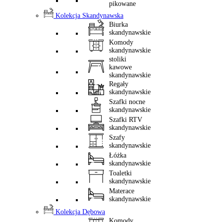
pikowane
Kolekcja Skandynawska
Biurka
skandynawskie
Komody
skandynawskie
stoliki
kawowe
skandynawskie
Regały
skandynawskie
Szafki nocne
skandynawskie
Szafki RTV
skandynawskie
Szafy
skandynawskie
Łóżka
skandynawskie
Toaletki
skandynawskie
Materace
skandynawskie
Kolekcja Dębowa
Komody