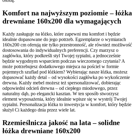
osobą.
Komfort na najwyższym poziomie – łóżka
drewniane 160x200 dla wymagających
Każdy zasługuje na łóżko, które zapewni mu komfort i będzie
idealnie dopasowane do jego potrzeb. Egzemplarze o wymiarach
160x200 cm oferują nie tylko przestronność, ale również możliwość
dostosowania do indywidualnych preferencji. Czy marzysz o
zagłówku, który podkreśli styl Twojej sypialni, a jednocześnie
będzie wygodnym wsparciem podczas wieczornego czytania? A
może potrzebujesz dodatkowego miejsca na pościel w formie
pojemnych szuflad pod łóżkiem? Wybierając nasze łóżka, możesz
dopasować każdy detal – od wysokości zagłówka po wykończenie
drewna. Każdy mebel możesz też spersonalizować, dobierając
odpowiedni odcień drewna – od ciepłego miodowego, przez
naturalny dąb, po elegancki kasztan. W ten sposób stworzysz
element wyposażenia, który idealnie wpisze się w wystrój Twojej
sypialni. Personalizacja łóżka to inwestycja w komfort, który będzie
służył Ci każdego dnia przez wiele lat.
Rzemieślnicza jakość na lata – solidne
łóżka drewniane 160x200