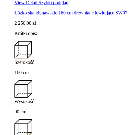
View Detail
Szybki podgląd
Łóżko skandynawskie 160 cm drewniane lewitujące SW07
2 250,00 zł
Krótki opis:
Szerokość
160 cm
Wysokość
90 cm