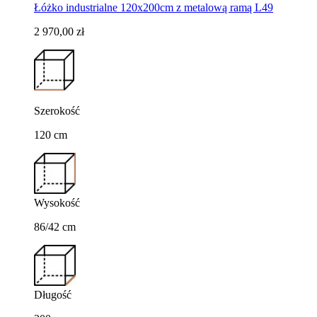
Łóżko industrialne 120x200cm z metalową ramą L49
2 970,00 zł
Szerokość
120 cm
Wysokość
86/42 cm
Długość