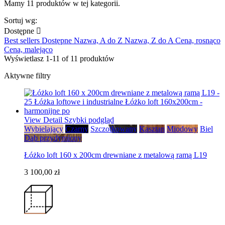
Mamy 11 produktów w tej kategorii.
Sortuj wg:
Dostępne

Best sellers
Dostępne
Nazwa, A do Z
Nazwa, Z do A
Cena, rosnąco
Cena, malejąco
Wyświetlasz 1-11 of 11 produktów
Aktywne filtry
View Detail
Szybki podgląd
Wybielający
Czarny
Szczotkowany
Kasztan
Miodowy
Biel
Dąb przydymiony
Łóżko loft 160 x 200cm drewniane z metalową ramą L19
3 100,00 zł