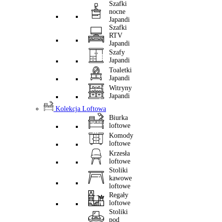
Szafki
nocne
Japandi
Szafki
RTV
Japandi
Szafy
Japandi
Toaletki
Japandi
Witryny
Japandi
Kolekcja Loftowa
Biurka
loftowe
Komody
loftowe
Krzesła
loftowe
Stoliki
kawowe
loftowe
Regały
loftowe
Stoliki
pod