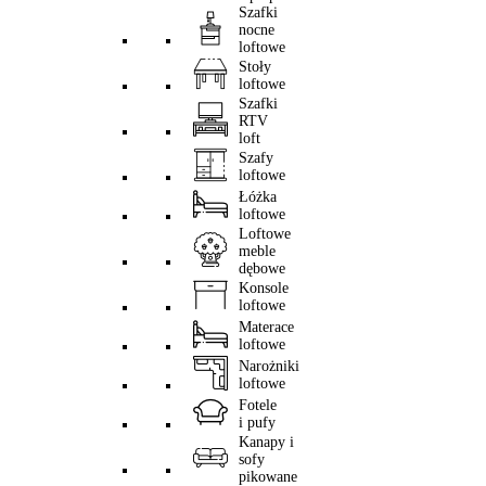
Szafki
nocne
loftowe
Stoły
loftowe
Szafki
RTV
loft
Szafy
loftowe
Łóżka
loftowe
Loftowe
meble
dębowe
Konsole
loftowe
Materace
loftowe
Narożniki
loftowe
Fotele
i pufy
Kanapy i
sofy
pikowane