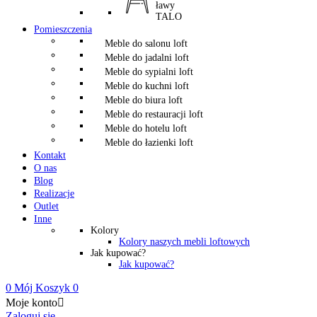
ławy
TALO
Pomieszczenia
Meble do salonu loft
Meble do jadalni loft
Meble do sypialni loft
Meble do kuchni loft
Meble do biura loft
Meble do restauracji loft
Meble do hotelu loft
Meble do łazienki loft
Kontakt
O nas
Blog
Realizacje
Outlet
Inne
Kolory
Kolory naszych mebli loftowych
Jak kupować?
Jak kupować?
0
Mój Koszyk
0
Moje konto

Zaloguj się