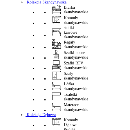
Kolekcja Skandynawska
Biurka
skandynawskie
Komody
skandynawskie
stoliki
kawowe
skandynawskie
Regały
skandynawskie
Szafki nocne
skandynawskie
Szafki RTV
skandynawskie
Szafy
skandynawskie
Łóżka
skandynawskie
Toaletki
skandynawskie
Materace
skandynawskie
Kolekcja Dębowa
Komody
Dębowe
Stoliki