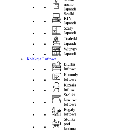
nocne
Japandi
Szafki
RTV
Japandi
Szafy
Japandi
Toaletki
Japandi
Witryny
Japandi
Kolekcja Loftowa
Biurka
loftowe
Komody
loftowe
Krzesła
loftowe
Stoliki
kawowe
loftowe
Regały
loftowe
Stoliki
pod
laptopa