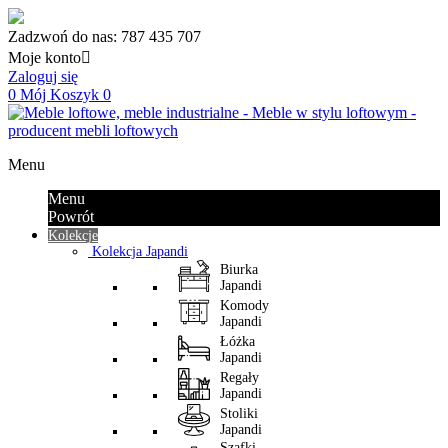
Zadzwoń do nas:
787 435 707
Moje konto

Zaloguj się
0
Mój Koszyk
0
Menu
Menu
Powrót
Kolekcje
Kolekcja Japandi
Biurka
Japandi
Komody
Japandi
Łóżka
Japandi
Regały
Japandi
Stoliki
Japandi
Szafki