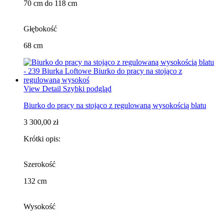
70 cm do 118 cm
Głębokość
68 cm
View Detail
Szybki podgląd
Biurko do pracy na stojąco z regulowaną wysokością blatu
3 300,00 zł
Krótki opis:
Szerokość
132 cm
Wysokość