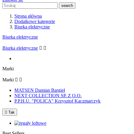
search
Strona główna
Dodatkowe kategorie
Biurka elektryczne
Biurka elektryczne
Biurka elektryczne


Marki
Marki


MATSEN Damian Bargieł
NEXT COLLECTION SP. Z O.O.
P.P.H.U. "POLICA" Krzysztof Kaczmarczyk

Tak
Best Sellers