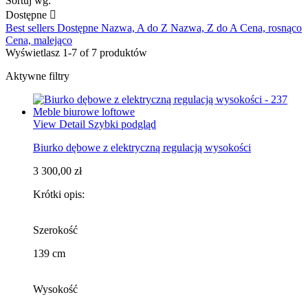
Sortuj wg:
Dostępne

Best sellers
Dostępne
Nazwa, A do Z
Nazwa, Z do A
Cena, rosnąco
Cena, malejąco
Wyświetlasz 1-7 of 7 produktów
Aktywne filtry
View Detail
Szybki podgląd
Biurko dębowe z elektryczną regulacją wysokości
3 300,00 zł
Krótki opis:
Szerokość
139 cm
Wysokość